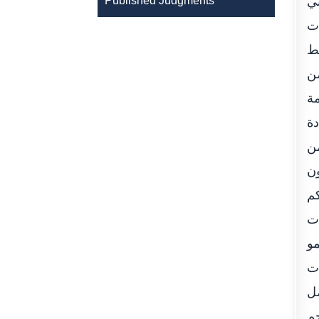
بي
Published Judgments
ات
بط
من
مة
دة
من
ون
كم
ات
مو
ات
مل
جم