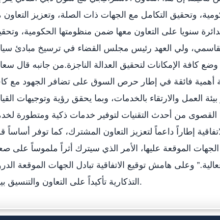
ومية، وتحقيق التكامل مع الجهات ذات الصلة، وتعزيز التعاون 
ائرة سنويا على التعاون معها ضمن منظومتها الحكومية، وتحق
قاسمي، ولي العهد رئيس مجلس القضاء في ترسيخ مبادئ سياد
ضع كافة الإمكانات لتحقيق العدالة الناجزة.من جانبه قال سعا
ة أهمية فائقة في إطار حرص السوق على تضافر الجهود مع كا
ة العمل والارتقاء بالخدمات، وبما يحقق رؤية وتوجيهات القيا
ة القصوى من أحدث التقنيات لتوفير خدمات ذكية ومتطورة لخد
اقية إطاراً داعماً لتعزيز التعاون المشترك، كما توفر أساساً قوي
ن الجهات الموقعة عليها، الأمر الذي سيترك أثراً ملموساً على صع
لية.” وعلى هامش توقيع الاتفاقية تبادل الجهات الموقعة الدر
التذكارية تأكيداً على التعاون والتنسيق بينها.