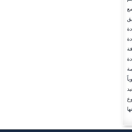
مع
يق
ة
دة
فة
دة
مة
اً
يد
وع