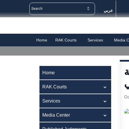
عربي
Home
RAK Courts
Services
Media C
ة
Home
ي
RAK Courts
Oc
Services
Media Center