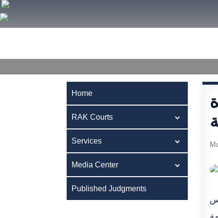
Home
RAK Courts
Services
Media Center
Publ
Home
ة
ة
RAK Courts
Services
Ma
Media Center
Published Judgments
أس
مة