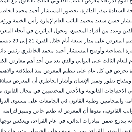
يوم الاربعاء معرض الكتاب القانوني الثالث بالتعاون مع المكت
حة السعادة بمقر الدائرة، بحضور المستشار أحمد محمد الخاط
شار حسن سعيد محيمد النائب العام لإمارة رأس الخيمة ورؤس
ين وعدد من أفراد المجتمع، وتجول الزائرين في أنحاء المع
والاطلاع على الكتب القانونية، وينتظم المعرض على مدار سبعة أيام خل
ترة الصباحية.وأوضح المستشار أحمد محمد الخاطري رئيس دائ
 للعام الثالث على التوالي والذي يعد من أحد أهم معارض الك
ئرة تحرص في كل عام على تنظيم المعرض منذ انطلاقته والاهتم
ل ومفتاح تطور وتميز الإنسان.وأشار الخاطري أن المعرض سيلا
ي الاحتياجات القانونية وبالأخص المختصيين في مجال القانون 
عامة والمحاميين وطلبة القانون في الجامعات على مستوى الدول
ب القانونية، منوها أن المعرض له طعم خاص ومميز لتزامنه 
للقراءة كما أنه يندرج ضمن مبادرات الدائرة في عام القراءة، ويعكس توجه
انون الوطني للقراءة.وبين د. سيف علي الشميلي مدير عام دائ