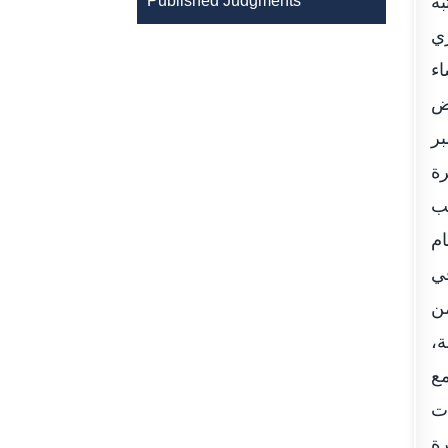
بة
Published Judgments
ري
اء
رض
ال الفترة 21 إلى 29 ديسمبر
رة
تب
ام
قي
من
ة،
مع
ات
رة