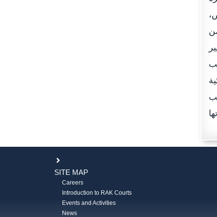
ص،
من
ير
تب
ية
تب
SITE MAP
Careers
Introduction to RAK Courts
Events and Activities
News