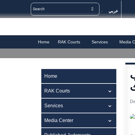
عربي
Home
RAK Courts
Services
Media C
ب
Home
ث
RAK Courts
De
Services
Media Center