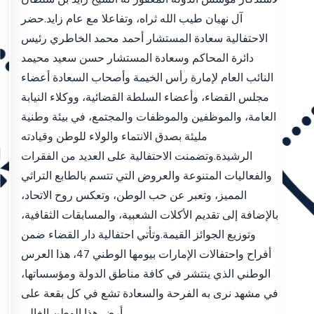
آل نهيان طيب الله ثراه، وتفاعلا مع عام زايد.حضر
الاحتفالية سعادة المستشار أحمد محمد الخاطري رئيس
دائرة المحاكم وسعادة المستشار حسن سعيد محيمد
النائب العام لإمارة رأس الخيمة وأصحاب السعادة أعضاء
مجلس القضاء، وأعضاء السلطة القضائية، ووكلاء النيابة
العامة، والموظفين والموظفات والمجتمع، في بيئة وطنية
مليئة بصدق الانتماء والولاء للوطن وقيادته
الرشيدة.وتضمنت الاحتفالية على العديد من الفقرات
والفعاليات المتنوعة والعروض التي تتسم بالطابع التراثي
المميز، وتعبر عن حب الوطن، وتعكس روح الاتحاد،
بالإضافة إلى تقديم الأكلات الشعبية، والمسابقات الثقافية،
وتوزيع الجوائز القيمة.وتأتي احتفالية دار القضاء ضمن
أفراح واحتفالات الإمارات بيومها الوطني 47، هذا العرس
الوطني الذي ينتشر في كافة مناطق الدولة ومؤسساتها،
في مشهد نرى به الفرحة والسعادة تشع في كل بقعة على
أرض هذا الوطن الغالي.