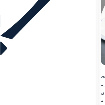
«يوم العلم» مناسبة وطنية غالية تتجلى فيه أسمى معاني الوحدة والتلاحم والائتلاف والانتماء للوطن والولاء
ية
ذي