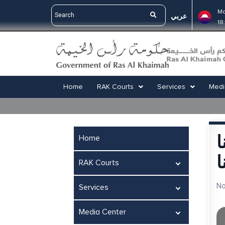
Ma
عربي
18
Home
RAK Courts
Services
Medi
ا
Home
ا
RAK Courts
No
Services
Media Center