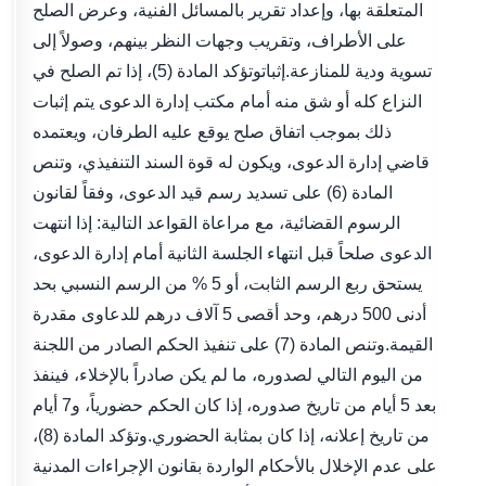
المتعلقة بها، وإعداد تقرير بالمسائل الفنية، وعرض الصلح
على الأطراف، وتقريب وجهات النظر بينهم، وصولاً إلى
تسوية ودية للمنازعة.إثباتوتؤكد المادة (5)، إذا تم الصلح في
النزاع كله أو شق منه أمام مكتب إدارة الدعوى يتم إثبات
ذلك بموجب اتفاق صلح يوقع عليه الطرفان، ويعتمده
قاضي إدارة الدعوى، ويكون له قوة السند التنفيذي، وتنص
المادة (6) على تسديد رسم قيد الدعوى، وفقاً لقانون
الرسوم القضائية، مع مراعاة القواعد التالية: إذا انتهت
الدعوى صلحاً قبل انتهاء الجلسة الثانية أمام إدارة الدعوى،
يستحق ربع الرسم الثابت، أو 5 % من الرسم النسبي بحد
أدنى 500 درهم، وحد أقصى 5 آلاف درهم للدعاوى مقدرة
القيمة.وتنص المادة (7) على تنفيذ الحكم الصادر من اللجنة
من اليوم التالي لصدوره، ما لم يكن صادراً بالإخلاء، فينفذ
بعد 5 أيام من تاريخ صدوره، إذا كان الحكم حضورياً، و7 أيام
من تاريخ إعلانه، إذا كان بمثابة الحضوري.وتؤكد المادة (8)،
على عدم الإخلال بالأحكام الواردة بقانون الإجراءات المدنية