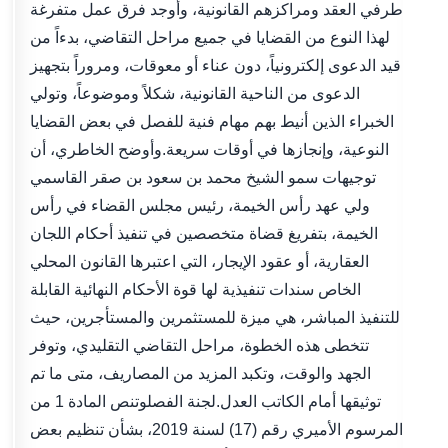
طرفي العقد ومراكزهم القانونية، وأوجد فرق عمل متفرغة
لهذا النوع من القضايا في جميع مراحل التقاضي، بدءاً من
قيد الدعوى إلكترونياً، دون عناء أو معوقات، ومروراً بتجهيز
الدعوى من الناحية القانونية، شكلاً وموضوعاً، وتولي
الخبراء الذين أنيط بهم مهام فنية للفصل في بعض القضايا
النوعية، وإنجازها في أوقات سريعة.وأوضح الخاطري، أن
توجيهات سمو الشيخ محمد بن سعود بن صقر القاسمي
ولي عهد رأس الخيمة، رئيس مجلس القضاء في رأس
الخيمة، بتفريغ قضاة متخصصين في تنفيذ أحكام اللجان
العقارية، أو عقود الإيجار، التي اعتبرها القانون المحلي
الخاص سندات تنفيذية لها قوة الأحكام النهائية القابلة
للتنفيذ المباشر، هي ميزة للمستثمرين والمستأجرين، حيث
تتخطى هذه الخطوة، مراحل التقاضي التقليدي، وتوفر
الجهد والوقت، وتكبد المزيد من المصاريف، متى ما تم
توثيقها أمام الكاتب العدل.لجنة الفصلوتنص المادة 1 من
المرسوم الأميري رقم (17) لسنة 2019، بشأن تنظيم بعض