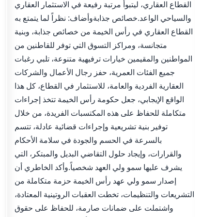
القطاع العقاري، ليتبوأ مرتبة رفيعة في الاستثمار العقاري
والسياحي الواعد.خصائص جذابةوأضاف: نظراً لما يتمتع به
القطاع العقاري في رأس الخيمة من خصائص جذابة، وبنية
متجانسة، ومراكز التسوق التي توفر للقاطنين من
المواطنين والمقيمين خيارات ترفيهية متنوعة، تلبي رغبات
جميع الفئات العمرية، حفز رجال الأعمال والشركات
العقارية الفردية والعامة، للاستثمار في القطاع، كل هذا
الواقع الإيجابي، جعل حكومة رأس الخيمة تتخذ إجراءات
متكاملة للحفاظ على هذه المكتسبات الفريدة، من خلال
توفير بنية تشريعية وإجراءات قضائية عادلة، تتسم
بالسرعة في الحسم والجودة في سلامة الأحكام
والقرارات، وإيجاد حلول التقاضي البديل والمبتكر، التي
يشرف عليها سمو ولي العهد شخصياً.وأكد الخاطري أن
إصدار سمو ولي عهد رأس الخيمة حزمة متكاملة من
التشريعات والتنظيمات، تخطت العقبات الروتينية المعتادة،
واشتملت على ضمانات صارمة، للحفاظ على حقوق