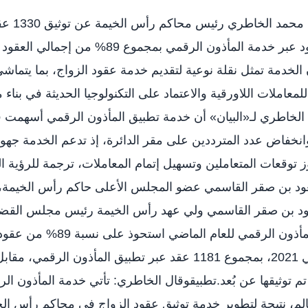
كشف المستشار
2021، كما بلغ إتمام العقود عبر خدمة المأذون الرقمي بمج
 الخدمة تمثل نقلة نوعية لتقديم خدمة عقود الزواج، بما يتماش
عاملات اللاورقية والاعتماد على التكنولوجيا الحديثة في بناء
 الخاطري لـ«البيان» أن خدمة تطبيق المأذون الرقمي أسهمت 
انخفاض عدد المترددين على مقر الدائرة، إذ تدعم الخدمة جهود
ز توقعات المتعاملين وتسهيل إتمام المعاملات، ترجمة للرؤية ال
د بن صقر القاسمي عضو المجلس الأعلى حاكم رأس الخيمة،
د بن صقر القاسمي ولي عهد رأس الخيمة رئيس مجلس القضاء
معدل استخدام خدمة المأذون الرقمي للعام
عقد زواج تم توثيقها عن بُعد.تطبيقوقال الخاطري: تأتي خدمة المأذون 
الم، نتيجة لتطوير خدمة توثيق عقود الزواج في محاكم رأس ا