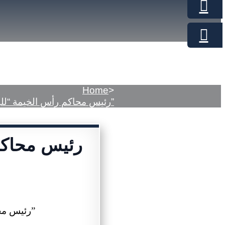
Home
>
رئيس محاكم رأس الخيمة “للبيان”: 89% من عقود الزواج وثّقها “المأذون الرقمي”