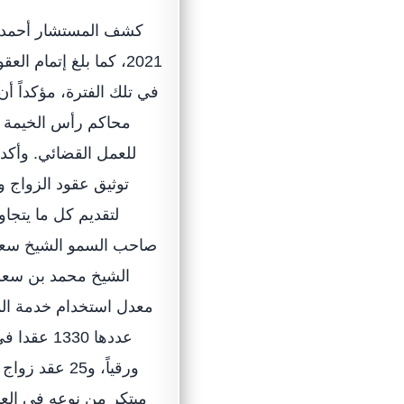
في تلك الفترة، مؤكداً أن
محاكم رأس الخيمة للم
للعمل القضائي. وأكد
توثيق عقود الزواج و
لتقديم كل ما يتجاو
صاحب السمو الشيخ سعو
الشيخ محمد بن سعو
ورقياً، و25 
مبتكر من نوعه في الع