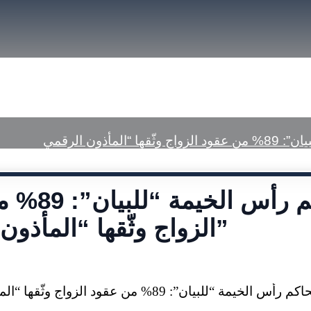
font
font
size.
size.
size.
a Center
Published Judgments
رئيس محاكم رأس
الزواج وثّقها “المأذون الرقمي”