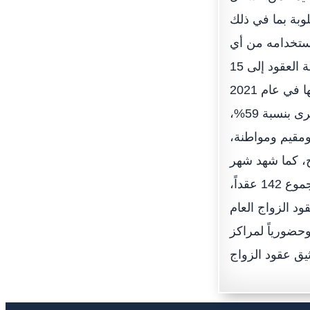
لوبة بما في ذلك
استخدامه من أي
موقع، ومن دون الحاجة لحضور الزوج أو أقاربه لمقر المحاكم، واختصار مدة إنجاز خدمة العقود إلى 15
دقيقة، وخفض تكاليف تقديم الخدمة.توثيقوأضاف: بلغ عدد عقود الزواج التي تم توثيقها في عام 2021
بين المواطنين والمواطنات 789 عقد زواج ما شكّل النسبة الأكبر بين عقود الزواج الأخرى بنسبة 59%،
ً بين مواطن ومقيمة، ومقيم ومواطنة،
حالات الزواج، كما شهد شهر
يناير أعلى معدل في تسجيل عقود الزواج بمجموع 156 عقد زواج، يليه شهر مارس بمجموع 142 عقداً،
عقود الزواج العام
ي وحضورياً لمراكز