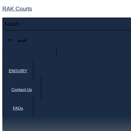
RAK Courts
عربي
ENQUIRY
Contact Us
FAQs