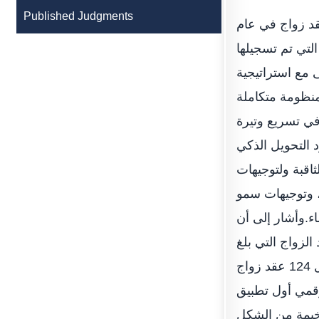
Published Judgments
 أحمد محمد الخاطري رئيس محاكم رأس الخيمة عن توثيق 1330 عقد زواج في عام
موع 89% من إجمالي العقود التي تم تسجيلها
ى مع استراتيجية
 منظومة متكاملة
في تسريع وتيرة
 التحويل الذكي
ثاقبة ولتوجيهات
 وتوجيهات سمو
.وأشار إلى أن
 الماضي استحوذ على نسبة 89% من عقود الزواج التي بلغ
عددها 1330 عقدا في 2021، بمجموع 1181 عقد عبر تطبيق المأذون الرقمي، مقابل 124 عقد زواج
الرقمي أول تطبيق
لخيمة من الشكل