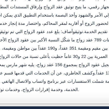
لجهاز رقمي، ما يتيح توثيق عقد الزواج وإرفاق المستندات المط
لولي الأمر والشهود وأخذ البصمة باستخدام التطبيق الذي يمكن 
وبلغ مجموع عقود الزواج بين مقيم ومقيمة 351 عقداً، و190 عقدا
مشيراً إلى أن الشريحة العمرية بين 22 و30 عاماً حظيت بأعلى نسبة من 
ثم شهر فبراير 133 عقداً.وكشف الخاطري، عن أن الخدمات التي قدمها قسم 
ي بلغت 6140 خدمة شملت الاستفسارات عبر برنامج واتساب والاتصال الهاتف
الخدمة، وخدمة إقرارات الزواج، وخدمات توثيق عقود الزواج.