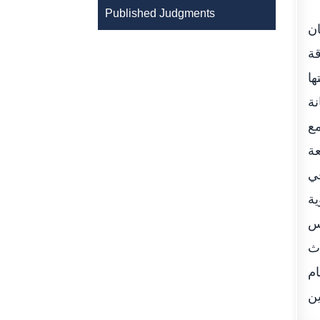
Published Judgments
ان
قة
ها
نة
مع
عة
في
ية
أس
دث
ام