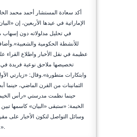
أكد سعادة المستشار أحمد محمد الخا
الإماراتية في عيدها الأربعين، إن «الب
في تحليل مدلولاته دون إسهاب مم
للأنشطة الحكومية والشعبية».وأضاف: 
عظيمة في نقل الأخبار واطلاع القراء عل
تخصيصها ملاحق نوعية فريدة في ال
وابتكارات متطورة».وقال: «زيارتي الأول
الثمانينات من القرن الماضي، حينما أ
حينما نظمت مدرستي «رأس الخيمة ا
الخيمة: «ستبقى «البيان» كاسمها تبين لم
وسائل التواصل لتكون الأخبار على مقرب
وأنت أكثر تألقاً وتطوراً كما هو عهدنا بك وبأقلام كتابك المستنيرين».