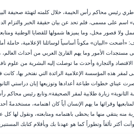
طري رئيس محاكم رأس الخيمة، خلال كلمته لتهنئة صحيفة البي
يان» اسم على مسمى، فلم تحد عن بيان حقيقة الخبر والتزام الد
ل ولا قصور مخل، وما يميزها شمولها للقضايا الوطنية ومتابعت
«أضحت «البيان» مكوناً أساسياً لوسائلنا الإعلامية، حاملة أما
ى مستجدات الأمور وما يهم القارئ العربي من أحداث العالم، 
اقتصاد والتجارة وأحدث ما توصلت إليه البشرية من علوم ناف
ى لمقر هذه المؤسسة الإعلامية الرائدة التي نفتخر بها، كانت 
بصرت عيناي خطوات طباعة أعدادها وتوزيعها إبان دراستي الثانو
لثانوية» زيارة طلابية لمقر الصحيفة».وتابع رئيس محاكم ر
تابعيها وقرائها ما يهم الإنسان أياً كان اهتمامه، مستخدمةً أح
ة منه ينتقي منها ما يحظى باهتمامه ومتابعته، ونقول لها كل ع