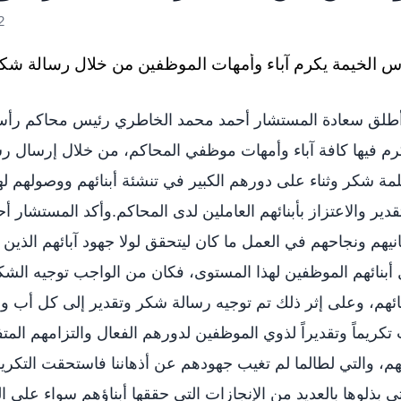
2
أطلق سعادة المستشار أحمد محمد الخاطري رئيس محاكم رأس 
رم فيها كافة آباء وأمهات موظفي المحاكم، من خلال إرسال رس
كلمة شكر وثناء على دورهم الكبير في تنشئة أبنائهم ووصولهم ل
دير والاعتزاز بأبنائهم العاملين لدى المحاكم.وأكد المستشار 
نيهم ونجاحهم في العمل ما كان ليتحقق لولا جهود آبائهم الذين
نائهم الموظفين لهذا المستوى، فكان من الواجب توجيه الشكر
ئهم، وعلى إثر ذلك تم توجيه رسالة شكر وتقدير إلى كل أب وأم
تكريماً وتقديراً لذوي الموظفين لدورهم الفعال والتزامهم المتفا
م، والتي لطالما لم تغيب جهودهم عن أذهاننا فاستحقت التكر
ي بذلوها بالعديد من الإنجازات التي حققها أبناؤهم سواء على ا