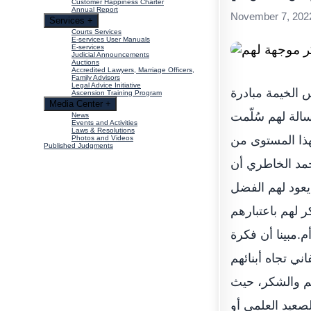
Customer Happiness Charter
Annual Report
November 7, 202
Services
+
Courts Services
E-services User Manuals
E-services
Judicial Announcements
Auctions
Accredited Lawyers, Marriage Officers,
Family Advisors
Legal Advice Initiative
الخيمة مبادرة
Ascension Training Program
Media Center
+
الة لهم سُلّمت
News
Events and Activities
Laws & Resolutions
هذا المستوى من
Photos and Videos
Published Judgments
أحمد الخاطري أن
 يعود لهم الفضل
 لهم باعتبارهم
.مبينا أن فكرة
ني تجاه أبنائهم
يم والشكر، حيث
لصعيد العلمي أو