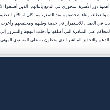
مية دور الأسرة المحوري في الدفع بأبنائهم -الذين أصبحوا ال
رة والعطاء، وبناء شخصيتهم منذ الصغر، مما كان له الأثر العظيم 
ناصب في العمل، للاستمرار في خدمة وطنهم ومجتمعهم.وأعرب 
محاكم على المبادرة التي أطلقها وأدخلت البهجة والسرور إل
 المباشر الذي يحظون به على المستوى المهني والأداء الوظيفي