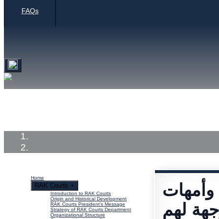
FAQs
Home
RAK Courts
Services
Medi
Home
 وأمهات
RAK Courts
+
Introduction to RAK Courts
Origin and Historical Development
هة لهم
RAK Courts President’s Message
Strategy of RAK Courts Department
Organizational Structure