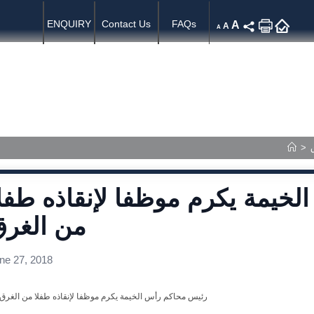
ENQUIRY
Contact Us
FAQs
A
A
A
a Center
Published Judgments
>
خيمة يكرم موظفا لإنقاذه طفل
من الغرق
ne 27, 2018