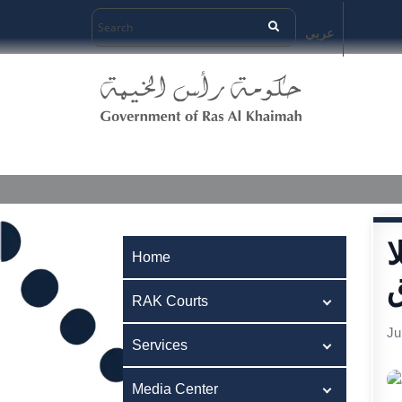
عربي
Home
RAK Courts
Services
Medi
ا
Home
RAK Courts
Ju
Services
Media Center