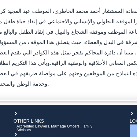
عادة المستشار أحمد محمد الخاطري، الموظف عبد المجيد كر
ا لموقفه البطولي والإنساني والاجتماعي في إنقاذ حياة طفل 
عة الموظف وموقفه الشجاع والنبيل في إنقاذ الطفل والبالغ 
رة مشرقة في البذل والعطاء، حيث ينطلق هذا الموقف من المسؤول
مبينا أن دائرة المحاكم تفخر بمثل هذه الكوادر التي تقدم العط
 المعاني الأخلاقية والوطنية الراقية.ويأتي هذا التكريم انطلا
 النماذج من الموظفين وحثهم على مواصلة طريقهم في العط
وخدمة الوطن والمجتمع.
OTHER LINKS
LO
Accredited Lawyers, Marriage Officers, Family
Advisors