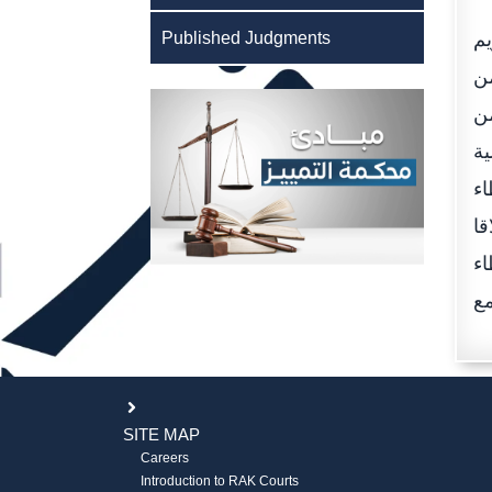
يم
Published Judgments
من
من
ية
اء
قا
اء
SITE MAP
Careers
Introduction to RAK Courts