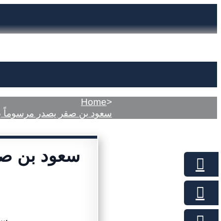
Home
>
سعود بن صقر يصدر مرسوماً ب
سعود بن صق