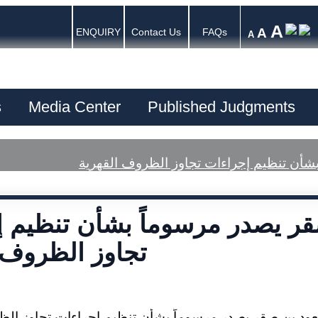
A
A
ENQUIRY
Contact Us
FAQs
A
s
Media Center
Published Judgments
شأن تنظيم إجراءات تجاوز الظروف القهرية
ر يصدر مرسوماً بشأن تنظيم إ
تجاوز الظروف 