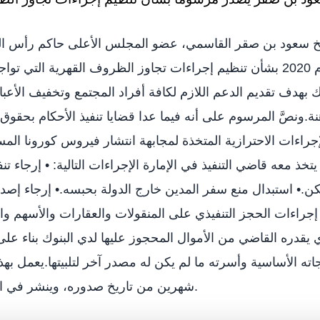
 سعود بن صقر القاسمي، عضو المجلس الأعلى حاكم رأس ال
الأميري رقم (6) لعام 2020 بشأن تنظيم إجراءات تجاوز الظروف القهرية التي 
ك بهدف تقديم الدعم اللازم لكافة أفراد المجتمع وتخفيف الأعباء
نة.ونصَّ المرسوم على أنه فيما عدا قضايا تنفيذ الأحكام بحقو
خذ معه قاضي التنفيذ في الإمارة الإجراءات التالية: • إرجاء تنف
.• استبدال منع سفر المدين خارج الدولة بحبسه.• إرجاء إص
إجراءات الحجز التنفيذي على المنقولات والعقارات والأسهم وا
قدره القاضي من الأموال المحجوز عليها لدي البنوك بناء ع
اجاته الأساسية وأسرته ما لم يكن له مصدر آخر لتلبيتها.يعمل به
شهرين من تاريخ صدوره، وينشر في الجريدة الرسمية.