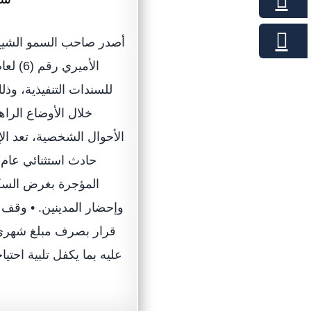
أصدر صاحب السمو الشيخ
للسندات التنفيذية، وذل
خلال الأوضاع الراه
حادث استثنائي عام يت
المؤجرة بغرض السكن
وإحضار المدينين. • وقف 
قرار بصرف مبلغ شهري ي
عليه بما يكفل تلبية احتي