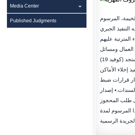
Media Center
خيمة، المرسوم
Published Judgments
تواجه التنفيذ الجبري
 المترتبة عليهم
ق العمال ومسائل
الأحوال الشخصية، تعد الإجراءات الاحترازية المتخذة لمجابهة انتشار فيروس كورونا المستجد (كوفيد 19)
يذ إخلاء الأماكن
دار قرارات ضبط
لسندات.• إصدار
لى طلب المحجوز
ذا المرسوم لمدة