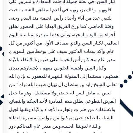
كبار السن، في لفتة جميلة أدخلت السعادة والسرور على
قلوبهم، وذلك بزيارتهم في أقدم المقاهي الشعبية حيث
يلتقي عدد من آباء وأجداد رأس الخيمة منذ القدم وحتى
وقتنا الحاضر، كما وزع الفريق الهدايا على الحضور لخلق
أجواء من الود والمحبة، وتأتي هذه المبادرة بمناسبة اليوم
العالمي لكبار السن والذي يصادف الأول من أكتوبر من كل
عام. وأكد سعادة الدكتور سيف علي بوخطامين السويدي
مدير عام محاكم رأس الخيمة على ضرورة الالتقاء بالآباء
وكبار السن وأهمية الجلوس معهم ، لإشعارهم بمدى
أهميتهم ، مستندا إلى المقولة الشهيرة للمغفور له بإذن الله
تعالى الشيخ زايد بن سلطان آل نهيان طيب الله ثراه ” من
ليس له ماض ليس له حاضر ولا مستقبل” وهو ما جعل
الفريق التطوعي يطلق هذه المبادرة لأخذ الحكم والنصائح
والاستفادة من خبرات وتجارب الأجداد والآباء ونقلها لجيل
الشباب الصاعد حتى يتمكنوا من مواصلة مسيرة العطاء
والبناء لدولتنا الحبيبه.وبين مدير عام المحاكم دور