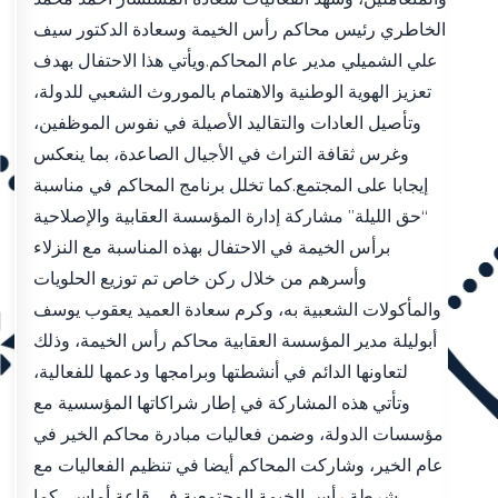
الخاطري رئيس محاكم رأس الخيمة وسعادة الدكتور سيف
علي الشميلي مدير عام المحاكم.ويأتي هذا الاحتفال بهدف
تعزيز الهوية الوطنية والاهتمام بالموروث الشعبي للدولة،
وتأصيل العادات والتقاليد الأصيلة في نفوس الموظفين،
وغرس ثقافة التراث في الأجيال الصاعدة، بما ينعكس
إيجابا على المجتمع.كما تخلل برنامج المحاكم في مناسبة
“حق الليلة” مشاركة إدارة المؤسسة العقابية والإصلاحية
برأس الخيمة في الاحتفال بهذه المناسبة مع النزلاء
وأسرهم من خلال ركن خاص تم توزيع الحلويات
والمأكولات الشعبية به، وكرم سعادة العميد يعقوب يوسف
أبوليلة مدير المؤسسة العقابية محاكم رأس الخيمة، وذلك
لتعاونها الدائم في أنشطتها وبرامجها ودعمها للفعالية،
وتأتي هذه المشاركة في إطار شراكاتها المؤسسية مع
مؤسسات الدولة، وضمن فعاليات مبادرة محاكم الخير في
عام الخير، وشاركت المحاكم أيضا في تنظيم الفعاليات مع
شرطة رأس الخيمة المجتمعية في قاعة أماسي.كما