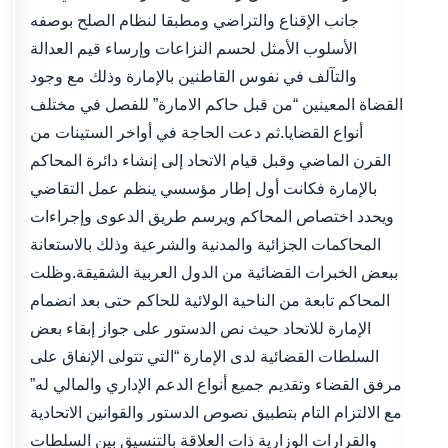
جانب الإقناع والتراضي ومطبقا لنظام الصلح بوصفه
الأسلوب الأمثل لحسم النزاعات وإرساء قيم العدالة
والتآلف في نفوس القاطنين بالإمارة وذلك مع وجود
القضاة المعينين “من قبل حاكم الامارة” للفصل في مختلف
أنواع القضايا.ثم دعت الحاجة في أواخر الستينات من
القرن الماضي وقبل قيام الاتحاد إلى إنشاء دائرة المحاكم
بالإمارة فكانت أول إطار مؤسسي ينظم عمل التقاضي
ويحدد اختصاص المحاكم ويرسم طريق الدعوى وإجراءات
المحاكمات الجزائية والمدنية والشرعية وذلك بالاستعانة
ببعض الخبرات القضائية من الدول العربية الشقيقة.وظلت
المحاكم تابعة من الناحية الولائية للحاكم حتى بعد انضمام
الإمارة للاتحاد حيث نص الدستور على جواز إبقاء بعض
السلطات القضائية لدى الإمارة “التي تتولى الإنفاق على
مرفق القضاء وتقديم جميع أنواع الدعم الإداري والمالي له”
مع الالتزام التام بتطبيق نصوص الدستور والقوانين الاتحادية
والقرارات الوزارية ذات العلاقة بالتنسيق بين السلطات