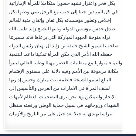
بكل فخر واعتزاز نشهد حضورا متكاملا للمرأة الإماراتية
في كل الميادين جنبا إلى جنب مع الرجل تبني وطنها بكل
إخلاص وتطور مؤسساته بكل تفان وإتقان مثبة للعالم
صدق حدس مؤسس الدولة وبانيها الشيخ زايد طيب الله
ثراه متوجة الجهود المباركة التي يرعاها قائد مسيرتنا
صاحب السمو الشيخ خليفة بن زايد آل نهيان رئيس الدولة
حفظه الله الأمر الذي مكن المرأة تمكينا داعما للتنمية
والنماء متوازنا مع متطلبات العصر مهيئا وطننا الغالي ليتبوأ
مكانة مرموقة بين الأمم وفيه دلالة على مستوى الإهتمام
البالغ لسمو الشيخة فاطمة بنت مبارك وحسن إدارتها
لملف المرأة في الامارات من الغرس والتأسيس إلى
الإنجاز والتمكين وها نحن نرى التضحيات العظام لأمهات
الشهداء وزوجاتهم في سبيل حماية الوطن ورفعته ستظل
نبراسا نهتدي به جيلا بعد جيل على مر التاريخ والأزمان.