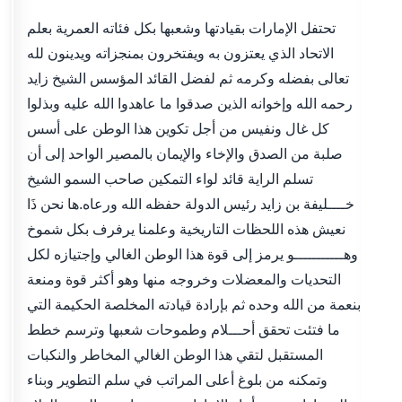
تحتفل الإمارات بقيادتها وشعبها بكل فئاته العمرية بعلم
الاتحاد الذي يعتزون به ويفتخرون بمنجزاته ويدينون لله
تعالى بفضله وكرمه ثم لفضل القائد المؤسس الشيخ زايد
رحمه الله وإخوانه الذين صدقوا ما عاهدوا الله عليه وبذلوا
كل غال ونفيس من أجل تكوين هذا الوطن على أسس
صلبة من الصدق والإخاء والإيمان بالمصير الواحد إلى أن
تسلم الراية قائد لواء التمكين صاحب السمو الشيخ
خــــليفة بن زايد رئيس الدولة حفظه الله ورعاه.ها نحن ذَا
نعيش هذه اللحظات التاريخية وعلمنا يرفرف بكل شموخ
وهـــــــــــو يرمز إلى قوة هذا الوطن الغالي وإجتيازه لكل
التحديات والمعضلات وخروجه منها وهو أكثر قوة ومنعة
بنعمة من الله وحده ثم بإرادة قيادته المخلصة الحكيمة التي
ما فتئت تحقق أحـــلام وطموحات شعبها وترسم خطط
المستقبل لتقي هذا الوطن الغالي المخاطر والنكبات
وتمكنه من بلوغ أعلى المراتب في سلم التطوير وبناء