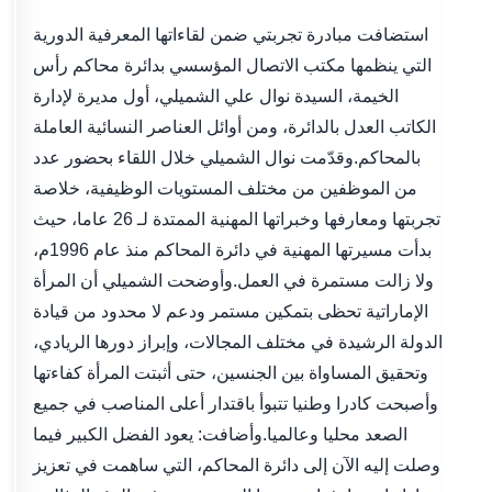
استضافت مبادرة تجربتي ضمن لقاءاتها المعرفية الدورية
التي ينظمها مكتب الاتصال المؤسسي بدائرة محاكم رأس
الخيمة، السيدة نوال علي الشميلي، أول مديرة لإدارة
الكاتب العدل بالدائرة، ومن أوائل العناصر النسائية العاملة
بالمحاكم.وقدّمت نوال الشميلي خلال اللقاء بحضور عدد
من الموظفين من مختلف المستويات الوظيفية، خلاصة
تجربتها ومعارفها وخبراتها المهنية الممتدة لـ 26 عاما، حيث
بدأت مسيرتها المهنية في دائرة المحاكم منذ عام 1996م،
ولا زالت مستمرة في العمل.وأوضحت الشميلي أن المرأة
الإماراتية تحظى بتمكين مستمر ودعم لا محدود من قيادة
الدولة الرشيدة في مختلف المجالات، وإبراز دورها الريادي،
وتحقيق المساواة بين الجنسين، حتى أثبتت المرأة كفاءتها
وأصبحت كادرا وطنيا تتبوأ باقتدار أعلى المناصب في جميع
الصعد محليا وعالميا.وأضافت: يعود الفضل الكبير فيما
وصلت إليه الآن إلى دائرة المحاكم، التي ساهمت في تعزيز