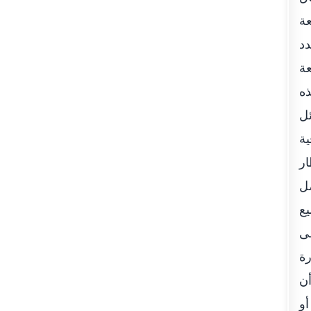
على قطعة
ي بنحو 111%.وبلغ عدد
بقطعة
ذه
ئل
ية
ار
ضل
يع
ظى
رة
أن
أو