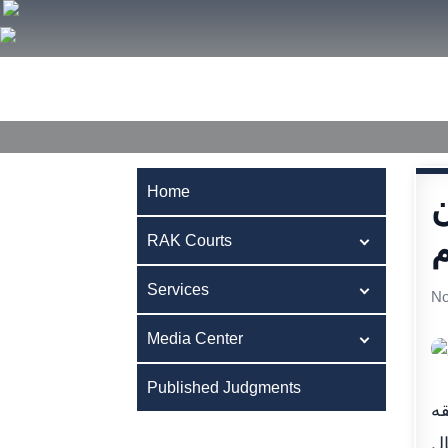
Home
RAK Courts
Services
Media Center
Publ
Home
4 مليون
RAK Courts
Services
No
Media Center
Published Judgments
قه
ال