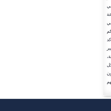
ضي
عة
عي
كم
كد
ير
ة،
ل
ون