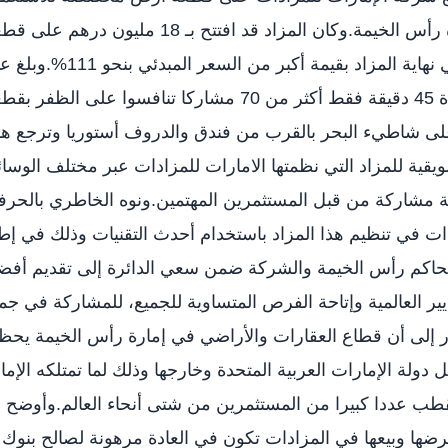
السكني في الجزيرة الحمراء بإمارة رأس الخيمة.وكان المزاد قد افتتح بـ 18 مليون درهم 
الأرض إلا أنها بيعت بـ 41 مليون درهم في نهاية المزاد بقيمة أكبر من السعر المبدئ
المشاركين في المزاد الذي استمر لمدة 45 دقيقة فقط أكثر من 70 مشاركا تنافسوا على الظفر 
لى شاطيء البحر بالقرب من فندق والدروف أستوريا وترجع ه
ويقية للمزاد التي نظمتها الامارات للمزادات عبر مختلف الوسا
ة مشاركة من قبل المستثمرين المهتمين.ونوه الخاطري بالحرف
ادات في تنظيم هذا المزاد باستخدام أحدث التقنيات وذلك في إط
ة محاكم رأس الخيمة والشركة ضمن سعي الدائرة إلى تقديم أف
ر العالمية وإتاحة الفرص المتساوية للجميع، للمشاركة في جم
ار إلى أن قطاع العقارات والأراضي في إمارة رأس الخيمة يح
دولة الإمارات العربية المتحدة وخارجها وذلك لما تمتلكه الإما
ب عددا كبيرا من المستثمرين من شتى أنحاء العالم.وأوضح 
عرضها وبيعها في المزادات تكون في العادة مرهونة لصالح بنوك 