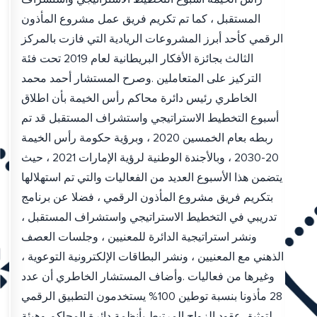
المستقبل ، كما تم تكريم فريق عمل مشروع المأذون
الرقمي كأحد أبرز المشروعات الريادية التي فازت بالمركز
الثالث بجائزة الأفكار البريطانية لعام 2019 تحت فئة
التركيز على المتعاملين .وصرح المستشار أحمد محمد
الخاطري رئيس دائرة محاكم رأس الخيمة بأن اطلاق
أسبوع التخطيط الاستراتيجي واستشراف المستقبل قد تم
ربطه بعام الخمسين 2020 ، وبرؤية حكومة رأس الخيمة
20-2030 ، وبالأجندة الوطنية لرؤية الإمارات 2021 ، حيث
يتضمن هذا الأسبوع العديد من الفعاليات والتي تم استهلالها
بتكريم فريق مشروع المأذون الرقمي ، فضلا عن برنامج
تدريبي في التخطيط الاستراتيجي واستشراف المستقبل ،
ونشر استراتيجية الدائرة للمعنيين ، وجلسات العصف
الذهني مع المعنيين ، ونشر البطاقات الإلكترونية التوعوية ،
وغيرها من فعاليات .وأضاف المستشار الخاطري أن عدد
28 مأذونا بنسبة توطين 100% يستخدمون التطبيق الرقمي
لتوثيق عقود الزواج المرتبط بأنظمة دائرة المحاكم وهيئة