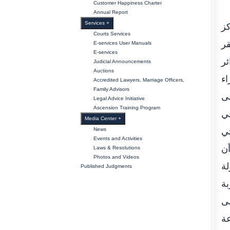
Customer Happiness Charter
Annual Report
Services
+
كز
Courts Services
قر
E-services User Manuals
E-services
ئر
Judicial Announcements
Auctions
اء
Accredited Lawyers, Marriage Officers,
Family Advisors
لى
Legal Advice Initiative
Ascension Training Program
في
Media Center
+
التي
News
Events and Activities
أن
Laws & Resolutions
Photos and Videos
لة
Published Judgments
بة
 2014 وعملت على
عة