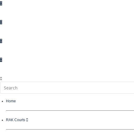
Enquiries
Suggestions
Complaints
Contact Us
Home
RAK Courts