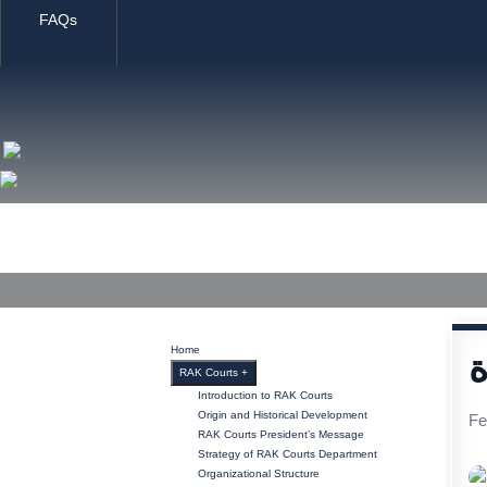
FAQs
Home
RAK Courts
Services
Media Center
Publ
Home
ة
RAK Courts
+
Introduction to RAK Courts
Origin and Historical Development
Fe
RAK Courts President’s Message
Strategy of RAK Courts Department
Organizational Structure