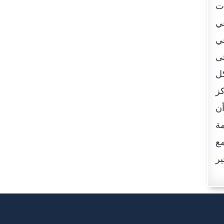
ت
في
في
تى
كل
كز
أن
ثر من 55 ألف خدمة
تمع