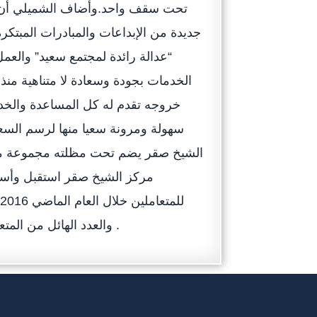
تحت سقف واحد.وأضاف الشميلي أن م
جديدة من الإبداعات والمبادرات المبتكر
“عدالة رائدة لمجتمع سعيد” والعمل
الخدمات بجودة وسعادة لا متناهية من
خروجه تقدم له كل المساعدة والخدم
سهولة ومرونة سعيا منها لرسم السعا
الشيخ صقر يضم تحت مظلته مجموعة من ا
والعدد الهائل من المتعاملين الذين تستقبلهم سنويا بحيث يتم تقديمها دون إبطاء أو تأخير .