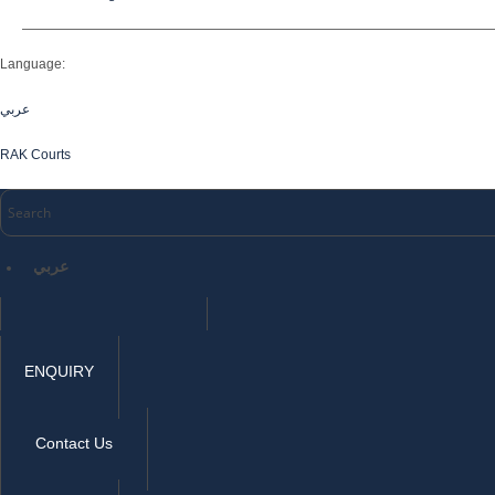
Language:
عربي
RAK Courts
عربي
ENQUIRY
Contact Us