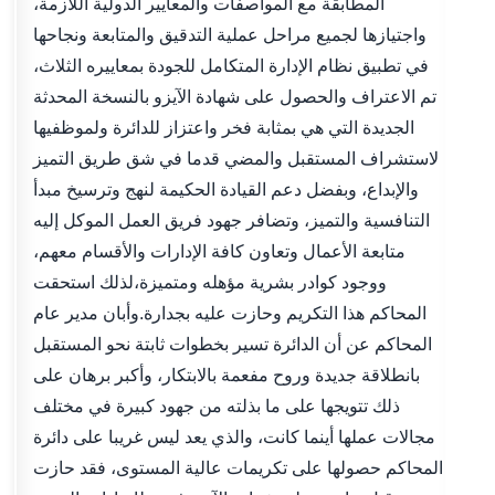
المطابقة مع المواصفات والمعايير الدولية اللازمة،
واجتيازها لجميع مراحل عملية التدقيق والمتابعة ونجاحها
في تطبيق نظام الإدارة المتكامل للجودة بمعاييره الثلاث،
تم الاعتراف والحصول على شهادة الآيزو بالنسخة المحدثة
الجديدة التي هي بمثابة فخر واعتزاز للدائرة ولموظفيها
لاستشراف المستقبل والمضي قدما في شق طريق التميز
والإبداع، وبفضل دعم القيادة الحكيمة لنهج وترسيخ مبدأ
التنافسية والتميز، وتضافر جهود فريق العمل الموكل إليه
متابعة الأعمال وتعاون كافة الإدارات والأقسام معهم،
ووجود كوادر بشرية مؤهله ومتميزة،لذلك استحقت
المحاكم هذا التكريم وحازت عليه بجدارة.وأبان مدير عام
المحاكم عن أن الدائرة تسير بخطوات ثابتة نحو المستقبل
بانطلاقة جديدة وروح مفعمة بالابتكار، وأكبر برهان على
ذلك تتويجها على ما بذلته من جهود كبيرة في مختلف
مجالات عملها أينما كانت، والذي يعد ليس غريبا على دائرة
المحاكم حصولها على تكريمات عالية المستوى، فقد حازت