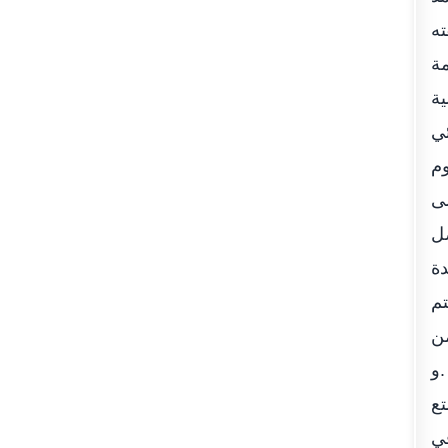
ته
مة
ية
ئي
وم
لى
ل
دة
تم
من
 .و
تع
في