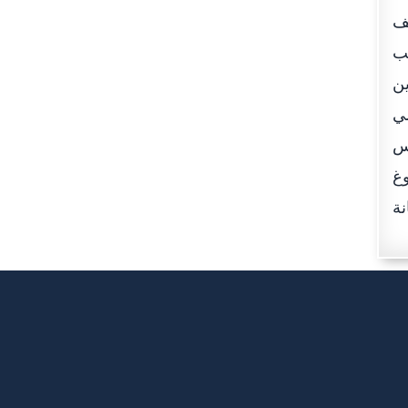
يف
حب
ين
مي
س
وغ