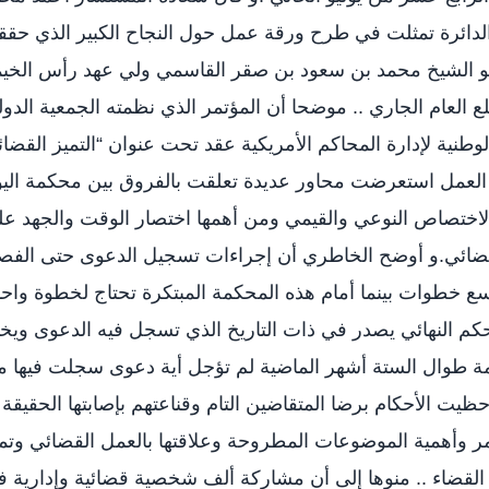
لدائرة تمثلت في طرح ورقة عمل حول النجاح الكبير الذي حقق
مو الشيخ محمد بن سعود بن صقر القاسمي ولي عهد رأس الخي
لعام الجاري .. موضحا أن المؤتمر الذي نظمته الجمعية الدول
الوطنية لإدارة المحاكم الأمريكية عقد تحت عنوان “التميز القضا
العمل استعرضت محاور عديدة تعلقت بالفروق بين محكمة الي
ا الاختصاص النوعي والقيمي ومن أهمها اختصار الوقت والجهد ع
قضائي.و أوضح الخاطري أن إجراءات تسجيل الدعوى حتى الفص
تسع خطوات بينما أمام هذه المحكمة المبتكرة تحتاج لخطوة واح
م النهائي يصدر في ذات التاريخ الذي تسجل فيه الدعوى ويخ
كمة طوال الستة أشهر الماضية لم تؤجل أية دعوى سجلت فيها 
 التي تزيد على 420 .. فيما حظيت الأحكام برضا المتقاضين التام وقناعتهم بإصابتها الحقيقة
 وأهمية الموضوعات المطروحة وعلاقتها بالعمل القضائي وتم
القضاء .. منوها إلى أن مشاركة ألف شخصية قضائية وإدارية 