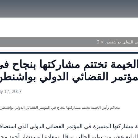
size.
size.
size.
ished Judgments
ئي الدولي بواشنطن
>
خيمة تختتم مشاركتها بنجاح ف
مؤتمر القضائي الدولي بواشنط
ly 17, 2017
 مشاركتها المتميزة في المؤتمر القضائي الدولي الذي استضاف
لرابع عشر من يوليو الحالي .و قال سعادة المستشار أحمد مح