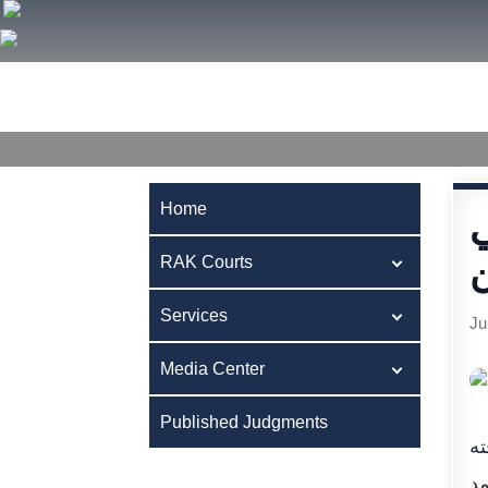
Home
RAK Courts
Services
Media Center
Publ
Home
ي
ن
RAK Courts
Services
Ju
Media Center
Published Judgments
ته
مد