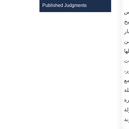
Published Judgments
مس
يخ
ر
من
ها
ات
ر،
مع
لة
رة
لة