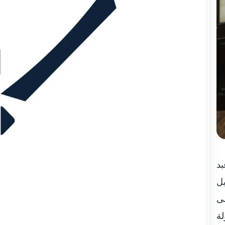
بد
يل
لى
لة