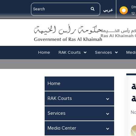
Dh
عربي
12
Home
RAK Courts
Services
Medi
ة
Home
ة
RAK Courts
No
Services
Media Center