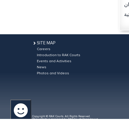
ان
SITE MAP
Careers
Introduction to RAK Courts
Events and Activities
News
Photos and Videos
Copyright © RAK Courts. All Rights Reserved.
This website is managed by RAK Courts Department
Total Visitors: 3734710