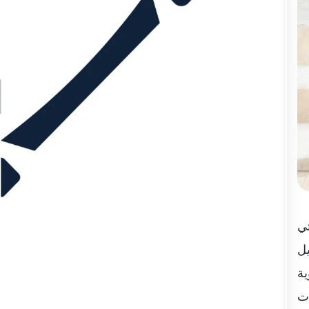
تي
يل
ية
ات