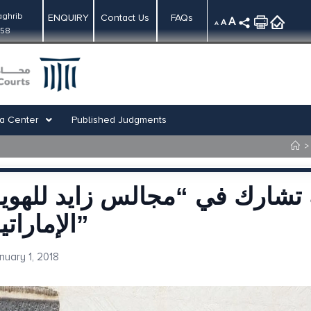
ghrib
ENQUIRY
Contact Us
FAQs
A
A
A
:58
a Center
Published Judgments
>
تشارك في “مجالس زايد للهوي
الإماراتية”
nuary 1, 2018