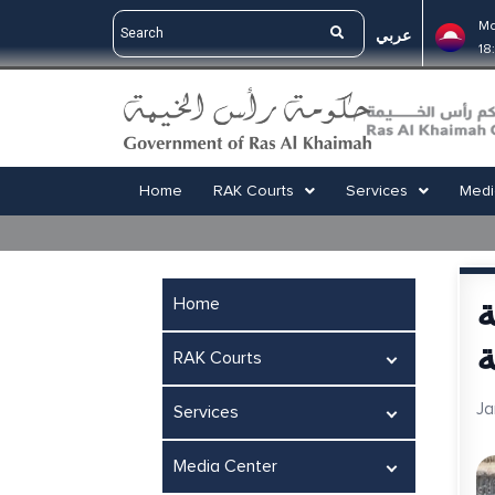
Ma
عربي
18
Home
RAK Courts
Services
Medi
ة
Home
RAK Courts
Ja
Services
Media Center