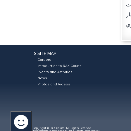
ستويات
ار
SITE MAP
Careers
Introduction to RAK Courts
Events and Activities
News
Photos and Videos
Copyright © RAK Courts. All Rights Reserved.
This website is managed by RAK Courts Department