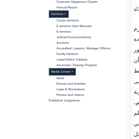
Customer Happiness Charter
Annual Report
Services
+
Courts Services
E-services User Manuals
رم
E-services
Judicial Announcements
20
Auctions
Accredited Lawyers, Marriage Officers,
ور
Family Advisors
أن
Legal Advice Initiative
Ascension Training Program
شط
Media Center
+
News
لى
Events and Activities
Laws & Resolutions
ية
Photos and Videos
Published Judgments
هم
لم
تي
جل