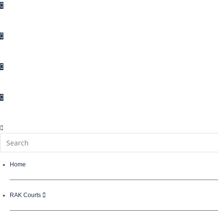
Enquiries
Suggestions
Complaints
Contact Us
Home
RAK Courts