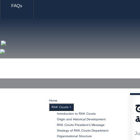
FAQs
Home
RAK Courts
Services
Media Center
Publ
Home
RAK Courts
+
Introduction to RAK Courts
ة
Origin and Historical Development
RAK Courts President’s Message
Strategy of RAK Courts Department
Ju
Organizational Structure