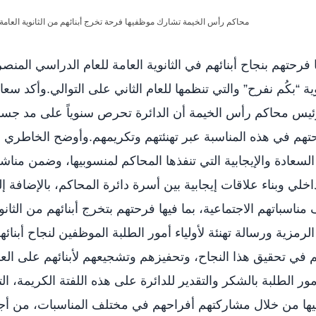
تهم بنجاح أبنائهم في الثانوية العامة للعام الدراسي المنص
23-2024بكُم نفرح” والتي تنظمها للعام الثاني على التوالي.وأكد سعادة
يس محاكم رأس الخيمة أن الدائرة تحرص سنوياً على مد جس
تهم في هذه المناسبة عبر تهنئتهم وتكريمهم.وأوضح الخاطري 
السعادة والإيجابية التي تنفذها المحاكم لمنسوبيها، وضمن منا
داخلي وبناء علاقات إيجابية بين أسرة دائرة المحاكم، بالإضافة إ
سباتهم الاجتماعية، بما فيها فرحتهم بتخرج أبنائهم من الثانو
 الرمزية ورسالة تهنئة لأولياء أمور الطلبة الموظفين لنجاح أبنائ
في تحقيق هذا النجاح، وتحفيزهم وتشجيعهم لأبنائهم على الع
ور الطلبة بالشكر والتقدير للدائرة على هذه اللفتة الكريمة، ال
يها من خلال مشاركتهم أفراحهم في مختلف المناسبات، من أ