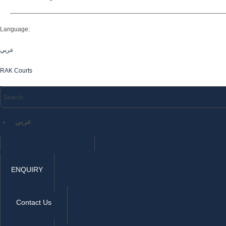
Language:
عربي
RAK Courts
عربي
ENQUIRY
Contact Us