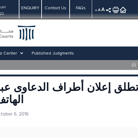
uhr
ENQUIRY
Contact Us
FAQs
A
A
A
:22
a Center
Published Judgments
طلق إعلان أطراف الدعاوى عب
الهات
tober 6, 2016