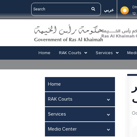
Dh
عربي
12
Home
RAK Courts
Services
Medi
ر
Home
ف
RAK Courts
Oc
Services
Media Center