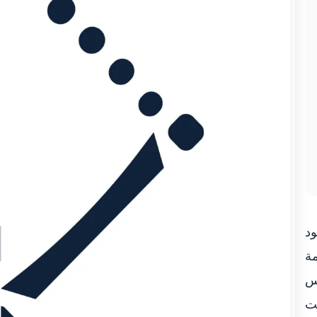
ود
مة
يس
قت