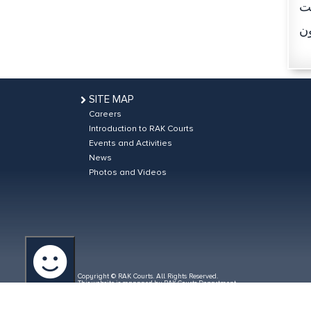
مت
SITE MAP
Careers
Introduction to RAK Courts
Events and Activities
News
Photos and Videos
Copyright © RAK Courts. All Rights Reserved.
This website is managed by RAK Courts Department
Total Visitors: 3738468