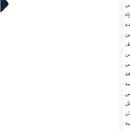
في
اء
دة
ين
إلى 48 ساعة فقط،
وحتى الآن 1154 قضية تم إعلان 54% من
في
فة
صة
يس
ئل
ان
ية