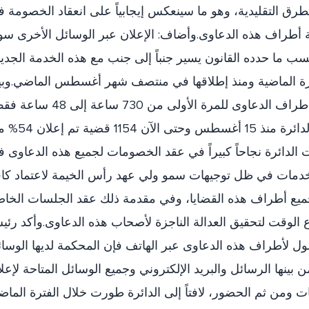
رق التقليدية، وهو ما سينعكس إيجابياً على انعقاد الخصومة 
طراف هذه الدعاوى.وأضاف: الإعلان عبر الوسائل الأخرى سو
بحسب ما حدده القانون يسير جنباً إلى جنب مع هذه الخدمة الجدي
رة الماضية ومنذ إطلاقها في منتصف شهر أغسطس الماضي.وب
أن الدائرة رصدت انخفاض فترة إعلان أطراف الدعاوى للمرة الأولى من 730 ساعة 
أي من حوالي شهر ليومين.وتابع: سجلت الدائرة منذ 15 أغسطس 
الدائرة نجاحاً كبيراً في عقد الخصومات لجميع هذه الدعاوى 
لخدمات في ظل توجيهات سمو ولي عهد رأس الخيمة لاعتماد كا
جميع أطراف هذه القضايا، وفي مقدمة ذلك عقد الجلسات الخا
لوقت لتحقيق العدالة الناجزة لأصحاب هذه الدعاوى.وأكد رئ
ول لأطراف هذه الدعاوى عبر الهاتف فإن المحكمة لديها الوسا
ن بينها الرسائل والبريد الإلكتروني وجميع الوسائل المتاحة لإعل
ومن ثم الحضور، لافتاً إلى الدائرة طورت خلال الفترة الماض