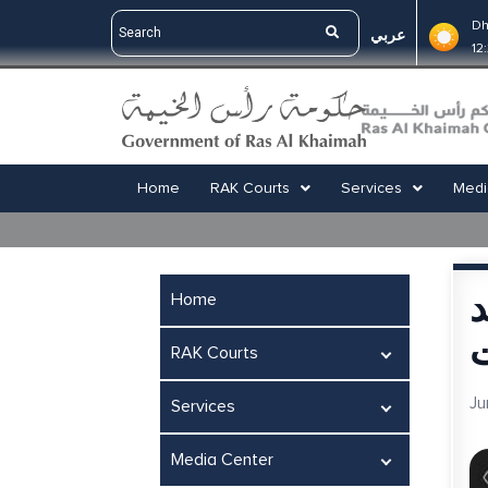
Dh
عربي
12
Home
RAK Courts
Services
Medi
د
Home
ت
RAK Courts
Ju
Services
Media Center