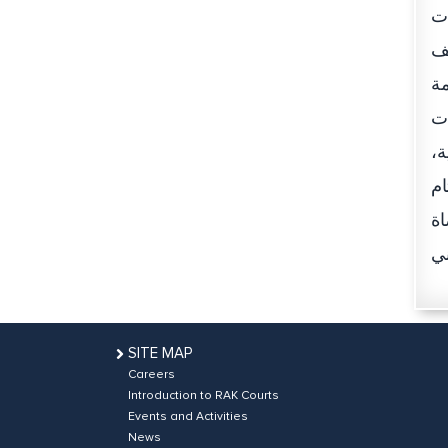
ات
قف
مة
ات
سابيع متتالية،
ام
اة
ني
SITE MAP
Careers
Introduction to RAK Courts
Events and Activities
News