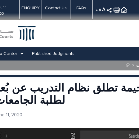
uhr
ENQUIRY
Contact Us
FAQs
A
A
A
:22
a Center
Published Judgments
ت
>
مة تطلق نظام التدريب عن بُع
لطلبة الجامعا
ne 11, 2020