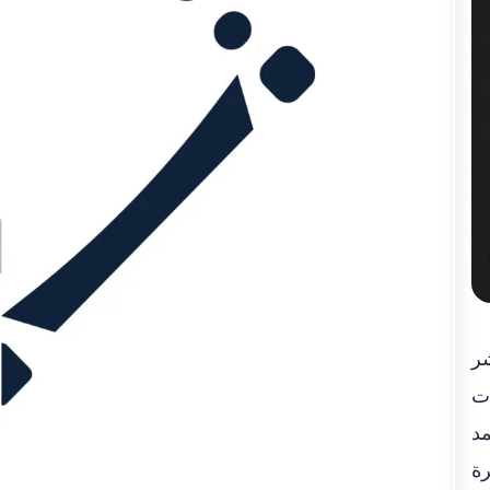
شر
ات
مد
رة