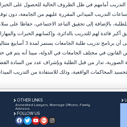
التدريب أمامهم في ظل الظروف الحالية للحصول على الخبر
ء ساعات التدريب الميداني المقررة عليهم من الجامعة، دون تو
لطلبة، بالإضافة إلى تحقيق التباعد الاجتماعي، حفاظا على سلا
أكبر فائدة لهم للتدريب بالدائرة، وإكسابهم الخبرات والمهار
العملية اللازمة.وأشار الخاطري إلى أن برنامج تدريب طلبة الجامعات يستمر لمدة 3 أ
من تخصص القانون في مختلف الجامعات في الدولة، مبينا أنه يتم في خت
 الصورية، تدار من قبل الطلبة وبإشراف عدد من السادة القض
جسيد المحاكمات الواقعية، وذلك للاستفادة من التدريب الميدا
OTHER LINKS
Accredited Lawyers, Marriage Officers, Family
Advisors
FOLLOW US