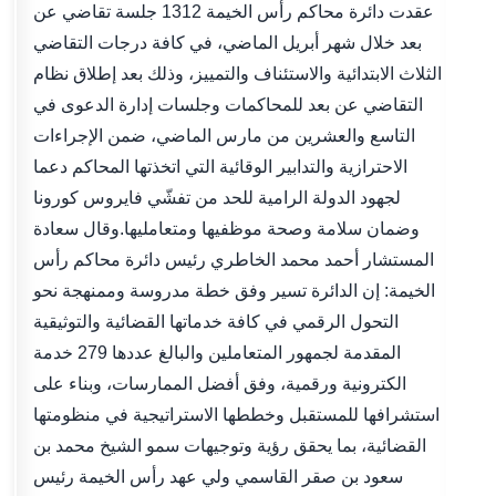
عقدت دائرة محاكم رأس الخيمة 1312 جلسة تقاضي عن
بعد خلال شهر أبريل الماضي، في كافة درجات التقاضي
الثلاث الابتدائية والاستئناف والتمييز، وذلك بعد إطلاق نظام
التقاضي عن بعد للمحاكمات وجلسات إدارة الدعوى في
التاسع والعشرين من مارس الماضي، ضمن الإجراءات
الاحترازية والتدابير الوقائية التي اتخذتها المحاكم دعما
لجهود الدولة الرامية للحد من تفشّي فايروس كورونا
وضمان سلامة وصحة موظفيها ومتعامليها.وقال سعادة
المستشار أحمد محمد الخاطري رئيس دائرة محاكم رأس
الخيمة: إن الدائرة تسير وفق خطة مدروسة وممنهجة نحو
التحول الرقمي في كافة خدماتها القضائية والتوثيقية
المقدمة لجمهور المتعاملين والبالغ عددها 279 خدمة
الكترونية ورقمية، وفق أفضل الممارسات، وبناء على
استشرافها للمستقبل وخططها الاستراتيجية في منظومتها
القضائية، بما يحقق رؤية وتوجيهات سمو الشيخ محمد بن
سعود بن صقر القاسمي ولي عهد رأس الخيمة رئيس