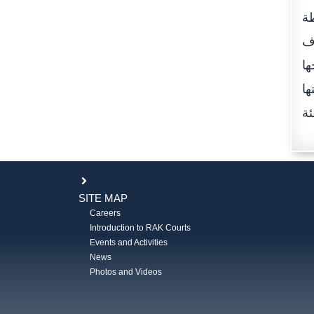
طة
دف
ها
ها
SITE MAP
Careers
Introduction to RAK Courts
Events and Activities
News
Photos and Videos