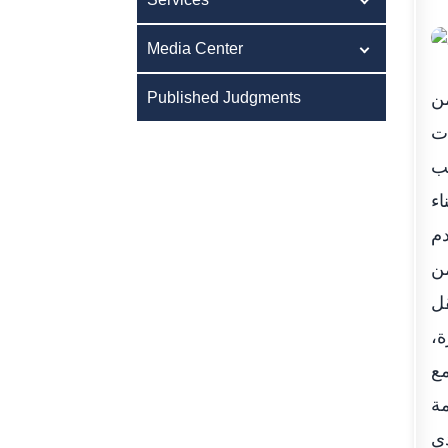
Media Center
ن
Published Judgments
أت
سب
اء
م
من
قل
ة،
مع
مة
دى