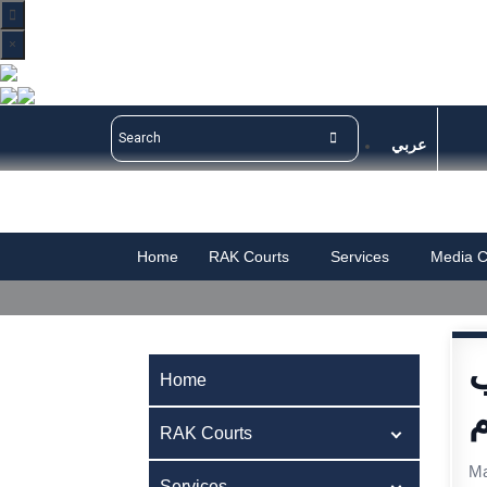
×
عربي
Home
RAK Courts
Services
Media C
Home
م
RAK Courts
Ma
Services