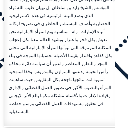
المؤسس الشيخ زايد بن سلطان آل نهيان طيب الله ثراه
الذي وضع اللبنة الرئيسية في هذه الاستراتيجية
الحضارية.وأضاف المستشار الخاطري في تصريح لوكالة
أنباء الإمارات “وام” بمناسبة يوم المرأة الاماراتية نحن
نعيش بكل فخر واعتزاز ويشهد العالم معنا بكل إعجاب
المكانة المرموقة التي تبوأتها المرأة الإماراتية التي تتحلى
بكل كفاءة واقتدار بقيمنا الأصيلة بحسبانها الموجه في بناء
المجد والتطور المعاصر.واعتبر أن سياسة دائرة محاكم
رأس الخيمة ودعمها المتوازن والمدروس وفقا لمنهجية
تنموية اتت نتائجها ناجحة بكل المقاييس حيث ساهمت
المرأة بالنصيب الأكبر في تطوير العمل القضائي والإداري
وقيادة الإدارات والأقسام مشكلة مكونا بالغ الأثر الإيجابي
في تحقيق مستهدفات العمل القضائي ورسم خططه
المستقبلية.