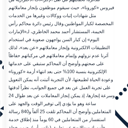
فيروس «كورونا»، حيث سيقوم موظفون بإنجاز معاملاتهم
مثل شهادات إثبات ووكالات وغيرها من الخدمات
المخصصة لكبار المواطنين.وقال رئيس دائرة محاكم رأس
الخيمة، المستشار أحمد محمد الخاطري، لـ«الإمارات
اليوم» إن كبار السن يواجهون صعوبة في استخدام
التطبيقات الالكترونية وإنجاز معاملاتهم «عن بعد»، لذلك
آثرنا عدم نزولهم وإتمام معاملاتهم في مركباتهم حفاظاً
على صحتهم.وأوضح أن المحاكم ستبقي على خدماتها
الإلكترونية بنسبة 100% حتى بعد انتهاء أزمة «كورونا»
وعودة الحياة لطبيعتها، لأن التجربة أثبتت أنه يمكن التعويل
على تجربة العمل عن بعد في جميع الجوانب، نظراً لدقتها
وسرعة إنجازها، إذ يمكن إنجاز المعاملات عن بعد طوال 24
ساعة وهو ما يؤدي إلى توفير الوقت والجهد على
المتعاملين.وأوضح أن المحاكم تلقت 25 ألفاً و840 رسالة
استفسار من المتعاملين في 60 يوماً منذ إطلاق خدمة
«أمورك سهالات» عبر تطبيق (واتس أب)، ضمن خطة