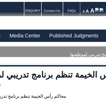
A
A
ENQUIRY
Contact Us
FAQs
A
s
Media Center
Published Judgments
ج تدريبي لموظفيها
الخيمة تنظم برنامج تدريبي ل
6