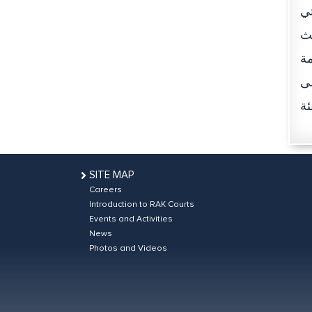
تي
يث
مة
لى
SITE MAP
Careers
Introduction to RAK Courts
Events and Activities
News
Photos and Videos