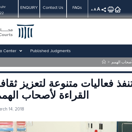
uhr
ENQUIRY
Contact Us
FAQs
A
A
A
:22
a Center
Published Judgments
لأصحاب الهمم
>
فذ فعاليات متنوعة لتعزيز ثقاف
القراءة لأصحاب الهم
rch 14, 2018