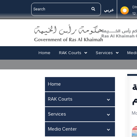
Dh
عربي
12
Home
RAK Courts
Services
Medi
ة
Home
م
RAK Courts
Ma
Services
Media Center