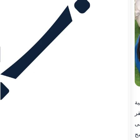
ية
قر
لى
مج