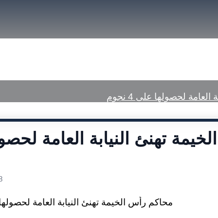
font
font
size.
size.
size.
a Center
Published Judgments
عامة لحصولها على 4 نجوم
خيمة تهنئ النيابة العامة لحصو
8