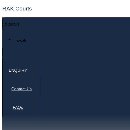
RAK Courts
عربي
ENQUIRY
Contact Us
FAQs