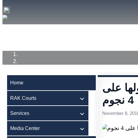
Home
RAK Courts
Services
Medi
Home
لها على
4 نجوم
RAK Courts
Services
November 8, 201
Media Center