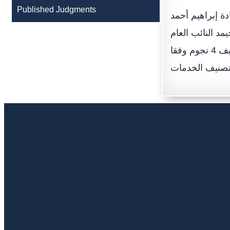
Published Judgments
ة إبراهيم أحمد
د النائب العام
لإمارة رأس الخيمة، وذلك بمناسبة حصول دائرة النيابة العامة برأس الخيمة على تصنيف 4 نجوم وفقا