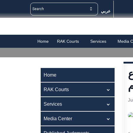
عربي
Home
RAK Courts
Services
Media C
ع
Home
RAK Courts
Ju
Services
Media Center