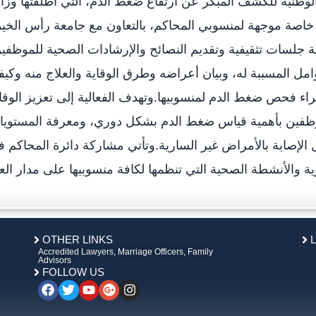
وطنية للكشف المبكر عن ارتفاع ضغط الدم، التي أطلقتها وزا
ة خاصة موجهة لمنسوبي المحاكم، بالتعاون مع جامعة رأس الخي
 جلسات تثقيفية وتقديم النصائح والإرشادات الصحية للموظفي
مل المسببة له، وبيان أعراضه وطرق الوقاية والعلاج منه وكيف
اء فحص ضغط الدم لمنسوبيها.وتهدف الفعالية إلى تعزيز الوقا
ظفين بأهمية قياس ضغط الدم بشكل دوري، ومعرفة المستويا
لإصابة بالأمراض غير السارية.وتأتي مشاركة دائرة المحاكم 
OTHER LINKS
Accredited Lawyers, Marriage Officers, Family
Advisors
FOLLOW US