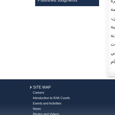
رة
Published Judgments
مة
ن،
ية
ية
ت
في
SITE MAP
Careers
Introduction to RAK Courts
Events and Activities
News
Photos and Videos