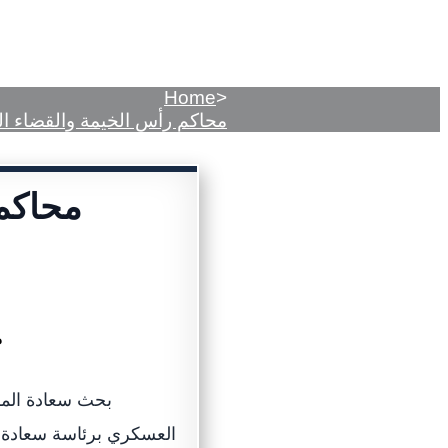
Home
>
محاكم رأس الخيمة والقضاء ال
محاكم
بحث سعادة المس
العسكري برئاسة سعادة ا