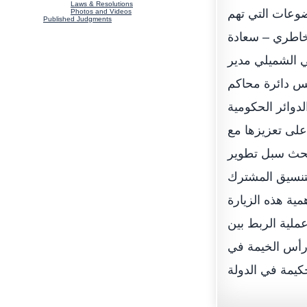
Laws & Resolutions
ضوعات التي تهم
Photos and Videos
Published Judgments
لخاطري – سعادة
 الشميلي مدير
س دائرة محاكم
دوائر الحكومية
لى تعزيزها مع
 بحث سبل تطوير
تنسيق المشترك
مية هذه الزيارة
عملية الربط بين
 رأس الخيمة في