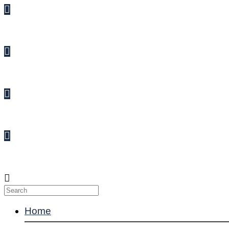
Enquiries
Suggestions
Complaints
Contact Us
Home