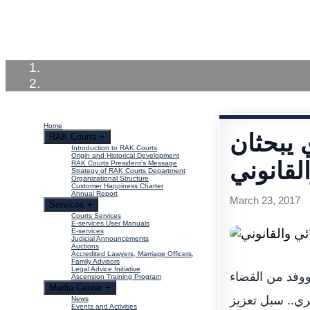
Home
RAK Courts
Services
Medi
Home
 يبحثان
RAK Courts
+
Introduction to RAK Courts
Origin and Historical Development
لقانوني
RAK Courts President’s Message
Strategy of RAK Courts Department
Organizational Structure
Customer Happiness Charter
Annual Report
March 23, 2017
Services
+
Courts Services
E-services User Manuals
E-services
Judicial Announcements
Auctions
Accredited Lawyers, Marriage Officers,
Family Advisors
Legal Advice Initiative
وفد من القضاء
Ascension Training Program
Media Center
+
ري.. سبل تعزيز
News
Events and Activities