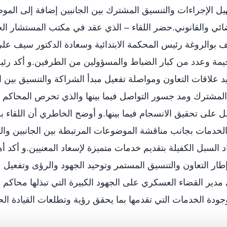
هيل الإجراءات والتنسيق المشترك بين الجانبين إضافة إلى المو
ائي والقانوني.حضر اللقاء – الذي عقد في مكتب المستشار ا
والروغة رئيس المحكمة الابتدائية وسعادة الدكتور سيف علي
مة وعدد من كبار الضباط والمسؤولين من الطرفين.و أكد رئي
علاقات التعاون ومواصلة تفعيل مبدأ الشراكة والتنسيق بين ال
مشترك ومد جسور التواصل فيما بينها والذي تحرص المحاكم ع
 على تحقيق الانسجام فيما بينها.و أوضح الخاطري أن اللقاء
خدمات بجانب مناقشة الموضوعات المرتبطة بين الجانبين وال
 السبل الكفيلة بتقديم خدمات متميزة لإسعاد المعنيين.و أكد أه
طار التعاون والتنسيق المستمر وتوحيد الجهود والرؤى وتفعيل 
مدير القضاء العسكري على الجهود الكبيرة التي تبذلها محاكم