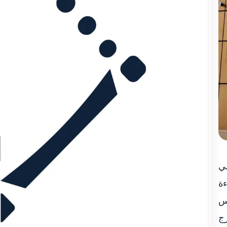
لماضي
ءة
فس
رج