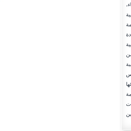
،
ية
مة
بة زيادة
ها 425 قضية مدنية
لتسوية بلغ 1,650 قضية بنسبة 94% من
بة
فس
ها
مة
ات