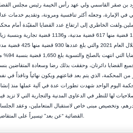
 بن صقر القاسمي ولي عهد رأس الخيمة رئيس مجلس القضاء
ي في الإمارة، وجعله أكثر تنافسية ومرونة، وتقديم خدمات عدل
ملين.ولفت الخاطري إلى ارتفاع عدد القضايا المقيّدة أمام محك
اليوم الواحد خلال العام الماضي إلى 1,753 قضية منها 617 قضية مدنية، و1136 قضية تجارية وبنس
بلغت 88,5% مقارنة بعدد القضايا خلال العام 2021 والتي بلغ عددها 930 قضية من
و505 قضية تجارية.وقال إن عدد القضايا التي انتهت بالصلح وا
يع القضايا دائرتان، وحققت بذلك رضا وسعادة المتقاضين بنس
 من المحكمة، الذي يتم بعد قناعتهم ويكون نهائياً ونافذاً في ن
مة اليوم الواحد شهدت تطورات عدة في آلية عملها منذ إنشائ
نها منح الصلاحيات لها للنظر في الدعاوى المدنية والتجارية التي لا تزيد قي
درهم، وتخصيص مبنى خاص لاستقبال المتعاملين، وعقد الجلس
القضائية “عن بعد” تيسيراً على المتقاضين.