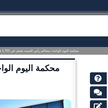
»محكمة اليوم الواحد« بمحاكم رأس الخيمة تفصل في 1,753 قضية العام الماضي