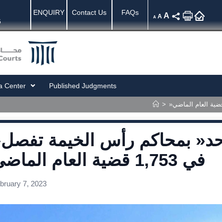
ENQUIRY
Contact Us
FAQs
A
A
A
5
a Center
Published Judgments
>
»محكم
في 1,753 قضية العام الماضي
bruary 7, 2023