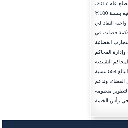
الشيخ محمد بن سعود القاسمي ولي عهد رأس الخيمة رئيس مجلس القضاء، في مطلع عام 2017،
فصلت حتى الآن في 825 دعوى مدنية وتجارية صدرت أحكامها في اليوم الذي سجلت فيه بنسبة 100%
اجبة النفاذ في
لمحكمة فصلت في
قة في التجارب القضائية
وإدارة المحاكم
محاكم التقليدية
الأخرى التي بلغ فصلها في ذات الفترة الزمنية 398 من عدد الدعاوى المسجلة والبالغ 554 بنسبة
س القضاء، وتدعم
لتطوير منظومة