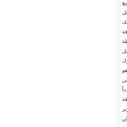
يع
ئل
لك
فة
طة
يل
وك
هو
عن
اً
فة
يز
كن