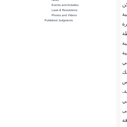
كن
Events and Activities
Laws & Resolutions
ية
Photos and Videos
Published Judgments
رة
طة
ية
ية
في
لك
لس
ة،
لي
لى
فة