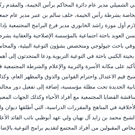
 الشميلي مدير عام دائرة المحاكم برأس الخيمة، والمقدم ر
لخاصة بشرطة رأس الخيمة، خلف سالم بن عنبر مدير عام جمع
ملازم أول موزة راشد الخابوري مدير فرع البرامج المجتمعية بإدا
ن العوبد باحثة اجتماعية بالمؤسسة الإصلاحية والعقابية بشر
قي باحث جيولوجي ومتخصص بشؤون التوعية البيئية، والمحام
خيتة الكتبي باحثة في التوعية التربوية.ودعا المتحدثون إلى أهم
تأكيد على مكانة الأسرة والتربية والإعلام والشرطة المجتمعية 
سيخ قيم الاعتدال واحترام القوانين والذوق والمظهر العام، وكذ
جابية الجديدة تحت مظلة مؤسسية، إضافة إلى تفعيل دور مجا
ومناقشة القضايا المجتمعية مع أفراد الأحياء وكذلك الجهات المعني
لأخلاقية في المناهج والمقررات الدراسية، التي أطلقها ديوان و
يخ محمد بن زايد آل نهيان ولي عهد أبوظبي نائب القائد الأع
خاص المقبولين من أفراد المجتمع لتقديم برامج التوعية.بالإضا