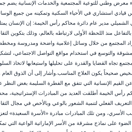
اء معرض وطني للتوعية المجتمعية والخدمات الإنسانية يضم جم
قيادي استشاري في الأحياء السكنية وتمكينه من جميع الوسا
 الشميلي مدير عام دائرة محاكم رأس الخيمة: إن الإنسان يمت
لتفاعل منذ اللحظة الأولى لارتباطه بالعالم، وذلك بتكوين الثقا
ة أفراد المجتمع من خلال وسائل إعلامية واضحة ومدروسة ومخط
شوقة والتوسع في استخدام مواقع التواصل الاجتماعي، لتشك
مجتمع تجاه القضايا والقدرة على تحليلها واستيعابها لاتخاذ السل
خيص صحيحاً يكون العلاج المناسب.وأشار إلى أن الذوق العام 
ن القيم الإنسانية التي تتفق مع الفطرة السليمة بغض النظر 
حاكم رأس الخيمة أطلقت العديد من المبادرات الإستراتيجية، محدد
لتعريف الفعلي لتنمية الشعور بالوعي وبالأخص في مجال الثقا
انب الأسري، ومن تلك المبادرات مبادرة «الأسرة السعيدة» لتعز
الضوء على نماذج مشرقة من الأسر الإماراتية الواعية التي تم