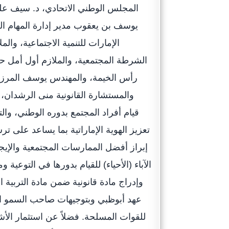
المجلس الوطني الاتحادي، د. سيف علي
يوسف بن يعقوب مدير إدارة المهام ا
الإمارات للتنمية الاجتماعية، وال
الشرطة المجتمعية، والملازم أول أمل حس
رأس الخيمة، والمهندس يوسف المرزو
والمستشارة القانونية منى الرشدان، ب
قيام أفراد المجتمع بدوره الوطني، وال
تعزيز الهوية الإماراتية بما يساعد على تر
إبراز أفضل الممارسات المجتمعية والإي
الآباء (الأحياء) للقيام بدورها في التوعية 
وإدراج مادة قانونية ضمن مادة التربية ا
عهد أبوظبي وبتوجيهات صاحب السمو الش
للقوات المسلحة. فضلاً عن استثمار الأش