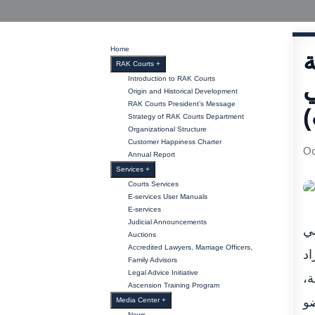
Home
ة
RAK Courts
+
Introduction to RAK Courts
ي
Origin and Historical Development
RAK Courts President’s Message
)
Strategy of RAK Courts Department
Organizational Structure
Customer Happiness Charter
Oc
Annual Report
Services
+
Courts Services
E-services User Manuals
E-services
Judicial Announcements
ني
Auctions
Accredited Lawyers, Marriage Officers,
اد
Family Advisors
Legal Advice Initiative
ة،
Ascension Training Program
ضو
Media Center
+
News