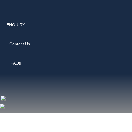
ENQUIRY
Contact Us
FAQs
Home
RAK Courts
Services
Media Center
Publ