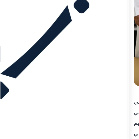
في
في
هم
في