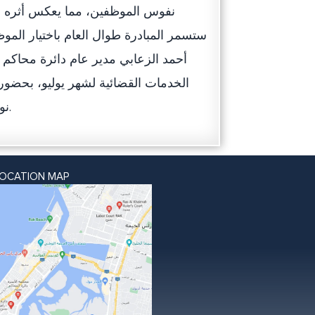
نفوس الموظفين، مما يعكس أثره على
ستسمر المبادرة طوال العام باختيار المو
أحمد الزعابي مدير عام دائرة محاكم 
الخدمات القضائية لشهر يوليو، بحضور 
نوال علي الشميلي مدير إدارة الكاتب العدل، ومدراء أقسام الإدارة.
LOCATION MAP