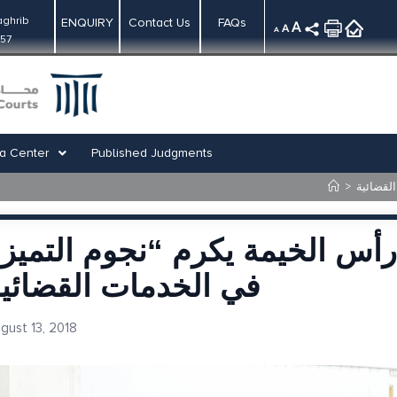
ghrib
ENQUIRY
Contact Us
FAQs
A
A
A
:57
a Center
Published Judgments
لقضائية
>
أس الخيمة يكرم “نجوم التميز
في الخدمات القضائي
gust 13, 2018