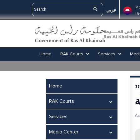
Ma
عربي
18
Home
RAK Courts
Services
Medi
”
Home
ة
RAK Courts
Au
Services
Media Center