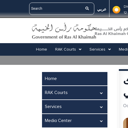
Dh
عربي
12
Home
RAK Courts
Services
Medi
ث
Home
ي
RAK Courts
Oc
Services
Media Center