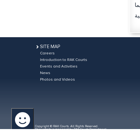
ما
SITE MAP
Careers
Introduction to RAK Courts
Events and Activities
News
Photos and Videos
Copyright © RAK Courts. All Rights Reserved.
This website is managed by RAK Courts Department
Total Visitors: 3736367