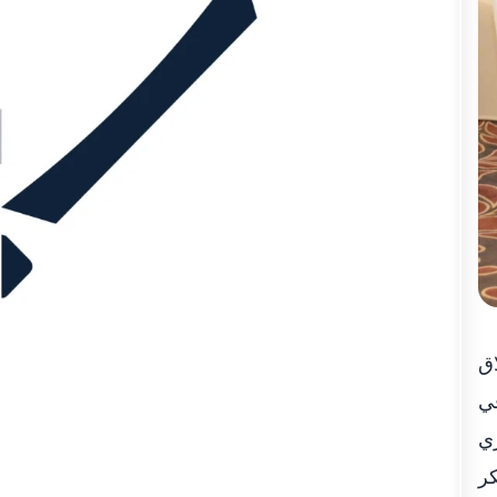
ق
في
ي
كر