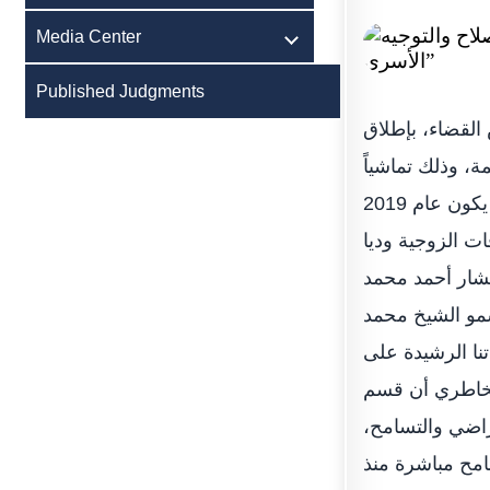
Media Center
Published Judgments
لقضاء، بإطلاق
، وذلك تماشياً
مع اعتماد صاحب السمو الشيخ خليفة بن زايد آل نهيان رئيس الدولة حفظه الله بأن يكون عام 2019
ات الزوجية وديا
شار أحمد محمد
سمو الشيخ محمد
نا الرشيدة على
لخاطري أن قسم
تراضي والتسامح،
امح مباشرة منذ