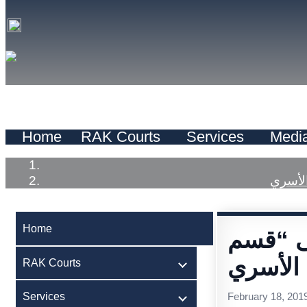
Home
RAK Courts
Services
Medi
Home
ى “قسم
RAK Courts
Services
February 18, 201