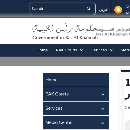
Dh
عربي
12
Home
RAK Courts
Services
Medi
محاكم رأس
Home
RAK Courts
Se
Services
Media Center