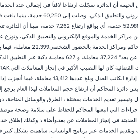
خيمة أن الدائرة سجّلت ارتفاعا لافتاَ في إجمالي عدد الخدم
المقدمة عبر مراكز الخدمة والموقع الإلكتروني والتطبيق الذكي، وصلت إلى 60,250 خدمة، بين
الفترة نفسها من العام الماضي 52,988 خدمة، أي بواقع ارتفاع 7,262 خدمة، مبينا أن الدائ
 مراكز الخدمة والموقع الإلكتروني والتطبيق الذكي، وتوزع ع
المعاملات المقدمة كالآتي عبر مقر المحاكم ومراكز الخدمة بالحضور الشخصي22,399 معام
عدد المعاملات المقدمة إلكترونيا “عن بعد” 37,224 معاملة، و 627 معاملة ذكية عبر التطبيق
mRAK.وأشار الخاطري إلى أن إدارة الخدمات القضائية كان لها النصيب
وصل عددها 38,624 معاملة، تليها إدارة الكاتب العدل وبلغ عددها 13,412 معاملة، فيما أنج
8,21 معاملة.وأكد رئيس دائرة المحاكم أن ارتفاع حجم المعاملات لهذا العام يرجع إ
ل وتيسير تقديم الخدمات بمختلف الطرق والوسائل المتاحة، د
إجراءات التي اتبعتها المحاكم للحفاظ على سلامة وصحة موظفي
 الحديثة في إنجاز المعاملات عن بعد.وأضاف: وكذلك إطلاق خد
 وتقديم الخدمات عبر برنامج الواتساب، ساهمت بشكل كبير 