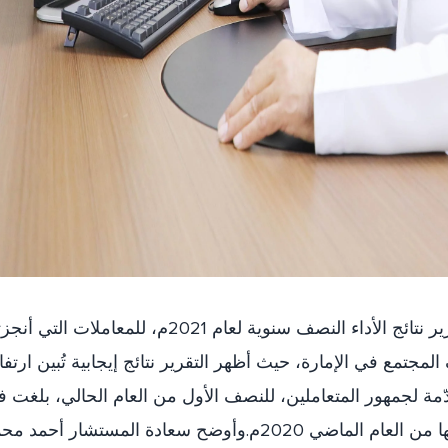
كشفت دائرة محاكم رأس الخيمة عن تقرير نتائج الأداء النصف سنوية لعام 2021م، للمعاملات التي
تمع في الإمارة، حيث أظهر التقرير نتائج إيجابية تُبين ارتفاع
مة لجمهور المتعاملين، للنصف الأول من العام الحالي، بلغت ف
نسبة النمو 14% مقارنة بالفترة ذاتها من العام الماضي 2020م.وأوضح سعادة المستشار أحمد