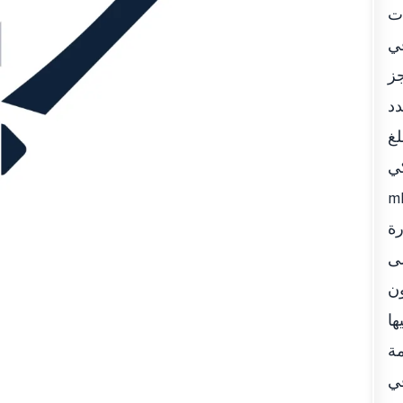
ات
ما بلغت في
رة تنجز
دد
لة، فيما بلغ
 الذكي
 الأكبر في إنجاز المعاملات التي
زت إدارة
لى
ون
ها
مة
في