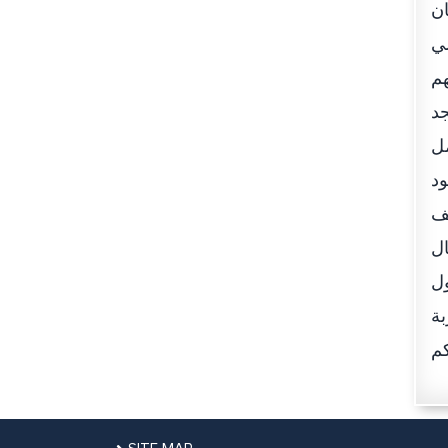
ن
لي
هم
جد
مل
ود
شار أحمد الخاطري أن الدائرة استقبلت 49,600 ألف
ال
ول
بة