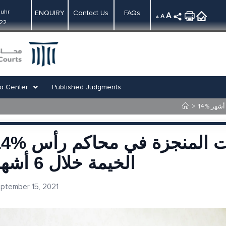
uhr
ENQUIRY
Contact Us
FAQs
A
A
A
:22
a Center
Published Judgments
>
14% ارتفاع حجم المعاملات المنجزة في 
الخيمة خلال 6 أشهر
ptember 15, 2021