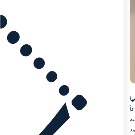
 أنجزتها
اً
يه
 محمد