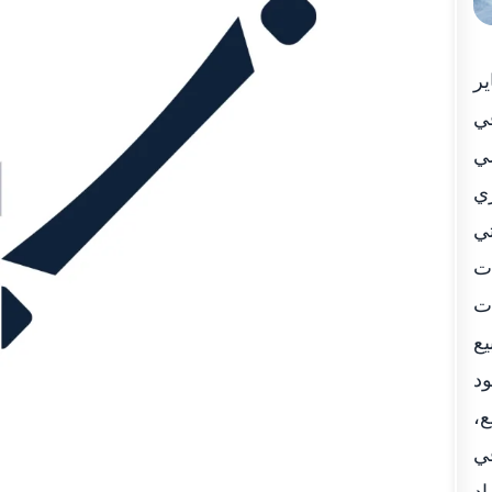
أس الخيمة في مقرها الرئيسي يوم الثلاثاء 28 يناير
 في
لي
ري
تي
ات
ات
يع
ود
ضة للبيع،
في