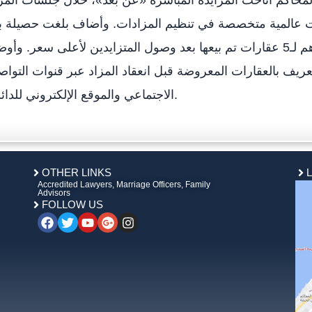
 المحاكم أتاحت المزايدة المباشرة «عن بعد»، خلال جلسات المز
ات عالمية متخصصة في تنظيم المزادات. وأضاف بلغت حصيلة ب
العقارات 21 مليون و950 ألف درهم لـ5 عقارات تم بيعها بعد وصول المتزايدين لأعلى سعر. وأ
ريف بالعقارات المعروضة قبل انعقاد المزاد عبر قنوات التوا
الاجتماعي والموقع الإلكتروني للدائرة.
OTHER LINKS
Accredited Lawyers, Marriage Officers, Family
Advisors
FOLLOW US