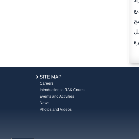
اد
يع
وضح
صل
SITE MAP
Careers
Introduction to RAK Courts
Events and Activities
News
Photos and Videos