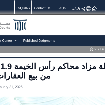
ENQUIRY
Contact Us
FAQs
A
A
A
a Center
Published Judgments
>
21.9 مليون درهم حصيلة مزاد محاكم ر
من بيع العقارا
nuary 31, 2025