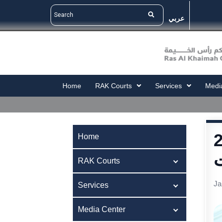
عربي
Home
RAK Courts
Services
Medi
أس الخيمة
Home
ت
RAK Courts
Ja
Services
Media Center