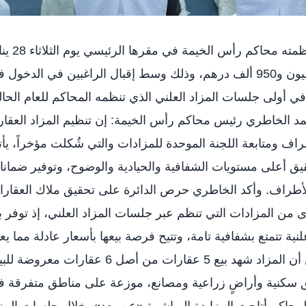
سجّل المزاد العلني لبيع العقارات الذي نظمته محاكم ر
الجاري، حصيلة مبيعات وصلت إلى 21 مليون و950 ألف درهم، وذلك وسط إقبال الراغبين في الدخول
 في أولى جلسات المزاد العلني الذي تنظمه المحاكم للعام الحا
محمد الخاطري رئيس محاكم رأس الخيمة: إن تنظيم المزاد العقا
 ومتابعة اللجنة الموحدة للمزادات والتي شُكلت مؤخراً، يأ
ق أعلى مستويات الشفافية والحيادية والوضوح، وتوفير ضمان
أطراف. وأكد الخاطري حرص الدائرة على تحقيق ملاك العقار
ى من المزادات التي تنظم عبر جلسات المزاد العلني، إذ توفر ب
ية تتمتع بشفافية تامة، وتتيح فرصة بيعها بأسعار عادلة مما يع
بالنفع على جميع الأطراف المعنية. وبين أن المزاد شهد بيع 5 عقارات من أصل 6 عقارات معرو
ق سكنية وأراضٍ زراعية ومصانع، موزعة على مناطق متفرقة 