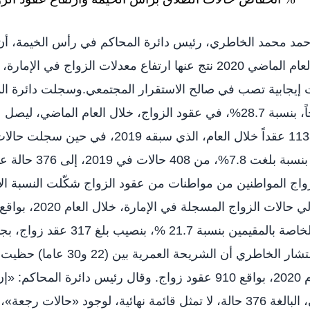
حمد محمد الخاطري، رئيس دائرة المحاكم في رأس الخيمة، أن
«كوفيد- 19» خلال العام الماضي 2020 نتج عنها ارتفاع معدلات الزواج ف
إيجابية تصب في صالح الاستقرار المجتمعي.وسجلت دائرة ا
عقد زواج، مقابل 1133 عقداً خلال العام، الذي سبقه 19
اج المواطنين من مواطنات من عقود الزواج شكّلت النسبة ال
استأثرت عقود الزواج الخاصة بالمقيمين بنسبة 
أخرى متفرقة. وبين المستشار الخاطري أن الش
حالات الزواج، خلال عام 2020، بواقع 910 عقود زواج. وقال رئيس دائرة ال
المسجلة العام الماضي، البالغة 376 حالة، لا تمثل قائمة نهائية، لوجود «حالات