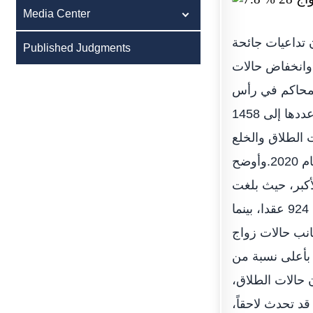
Media Center
 تداعيات جائحة
Published Judgments
ي الإمارة، وانخفاض حالات
لمحاكم في رأس
الخيمة، ارتفاعاً واضحاً، بنسبة 28.7%، في عقود الزواج، خلال العام الماضي، ليصل عددها إلى 1458
20، في حين سجلت حالات الطلاق والخلع
انخفاضاً واضحاً، بنسبة بلغت 7.8%، من 408 حالات في 2019، إلى 376 حالة عام 2020.وأوضح
أكبر، حيث بلغت
63.4%، من إجمالي حالات الزواج المسجلة في الإمارة، خلال العام 2020، بواقع 924 عقدا، بينما
21.7 %، بنصيب بلغ 317 عقد زواج، بجانب حالات زواج
ريحة العمرية بين (22 و30 عاما) حظيت بأعلى نسبة من
محاكم: «إن حالات الطلاق،
 رجعة»، قد تحدث لاحقاً،