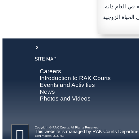
سجلت 27 حالة «إشهاد رجعة» في العام ذاته،
SITE MAP
Careers
Introduction to RAK Courts
Events and Activities
News
Photos and Videos
Copyright © RAK Courts. All Rights Reserved.
This website is managed by RAK Courts Departme
Total Visitors: 3737766