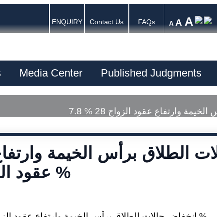
A
A
ENQUIRY
Contact Us
FAQs
A
s
Media Center
Published Judgments
عقود الزواج 28 %