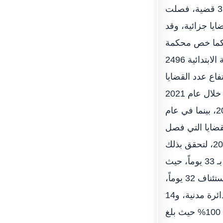
يخص إجمالي القضايا الجزائية التي نظرتها المحاكم في العام الماضي، فقد بلغ 3224 قضية، فصلت
منها، وكانت نسبة الفصل 99,72%، ليكون عدد القضايا المتبقية 9 قضايا جزائية، وقد
نها 141 قضية فصلت في 140 منها، بنسبة فصل بلغت 99,29%، كما خص محكمة
الاستئناف 587 قضية فصلت في 586 منها، بنسبة فصل 99,82%، وأخيرا خص المحكمة الابتدائية 2496
وي يوضح ارتفاع عدد القضايا
المنظورة أمام محاكم رأس الخيمة بدرجاتها الثلاث «الابتدائية والاستئناف والتمييز» خلال عام 2021
مقارنًة بعام 2020، إذ بلغ عدد القضايا 8852 بأنواعها المدنية والجزائية في عام 2021، بينما في عام
5 قضية، فيما بلغ عدد القضايا التي فصل
فيها 8783 قضية مدنية وجزائية خلال عام 2021، و8184 قضية فصل فيها خلال عام 2020، لتحقق بذلك
زيادة في عدد القضايا التي فصل فيها.ووفقاً للخاطري يقدر متوسط عمر القضايا المدنية بـ 33 يوماً، حيث
بلغ متوسط المدة الزمنية لإغلاق القضايا في محكمة التمييز 49 يوماً، وفي محكمة الاستئناف 32 يوماً،
وبينما المحكمة الابتدائية 33 يوماً، وأضاف أن المحاكم تضم 54 دائرة قضائية منها 40 دائرة مدنية، و14
دائرة جزائية، مبينا أن جميع الجلسات القضائية التي عقدتها الدائرة تمت “عن بعد” بنسبة 100% حيث بلغ