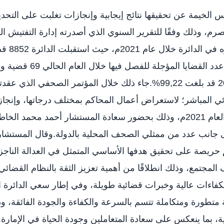
لخيمة عن تحقيقها نتائج إيجابية وإنجازات تغلبت على التحديا
صرم، وذلك وفقًا للتقرير السنوي الذي أصدرته إدارة التفتيش ا
العمل القضائ
8783 منها، فيكون عدد القضايا ال
الفصل بنهاية عام 2021 قد بلغت 99,22%.جاء ذلك خلال المؤتمر الصحفي ا
ئي المباشر؛ لاستعراض أعمال المحاكم بمختلف درجاتها، وإنجاز
المستوى القضائي خلال العام 2021م، وذلك بحضور سعادة المستشار أحمد محم
 جانب عدد من ممثلي الصحف المحلية بالدولة.وقال المستشار
 حريصة على تحقيق هدفها الأساسي المتمثل في العدالة الناجزة
 المجتمع، وذلك انطلاقًا من أهمية تعزيز الثقة بالنظام القضا
بكفاءات عالية وخبرات قضائية طويلة، وفي إطار سعي الدائرة ا
متطورة ومتكاملة تتسم بالسرعة والكفاءة والجودة الفائقة، وذ
ة، بما ينعكس على سعادة المتعاملين وجودة الحياة في الإمارة.