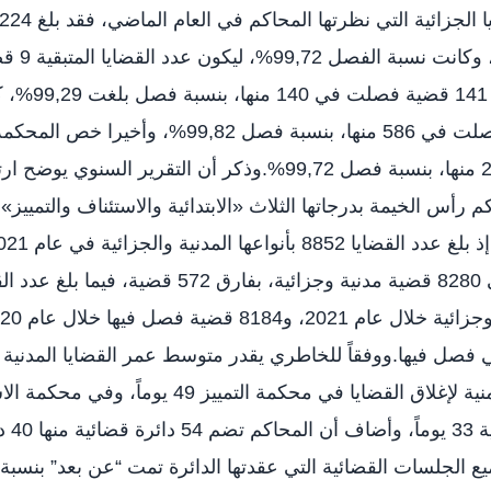
في3215 قضية 
خص محكمة التمييز م
قضية فصلت في 2489 منها، بنسبة فصل 99,72%.وذكر أن التقرير السن
2020، وصل العدد إلى 8280 قضية مدنية وجزائية، بفارق 72