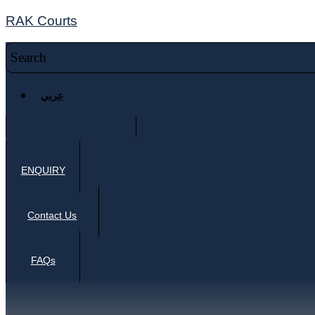
RAK Courts
عربي
ENQUIRY
Contact Us
FAQs