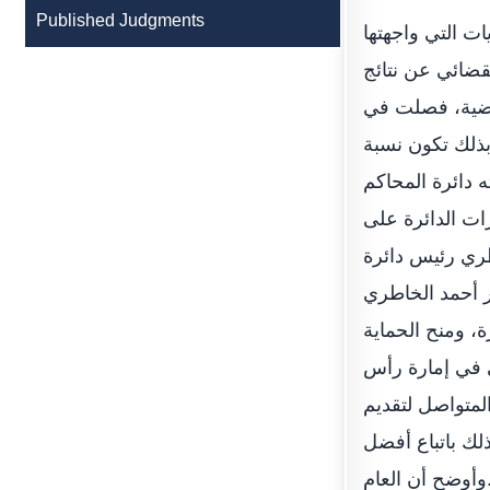
Published Judgments
ت التي واجهتها
لقضائي عن نتائج
ي وسيره في الدائرة خلال عام 2021م، حيث استقبلت الدائرة 8852 قضية، فصلت في
مؤجلة للفصل فيها خلال العام الحالي 69 قضية وبذلك تكون نسبة
لذي عقدته دائرة المحاكم
ات الدائرة على
د الخاطري رئيس دائرة
 أحمد الخاطري
، ومنح الحماية
ئي في إمارة رأس
لمتواصل لتقديم
لك باتباع أفضل
وأوضح أن العام