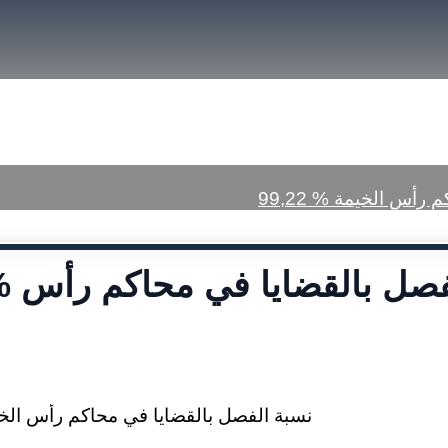
font
font
size.
size.
size.
a Center
Published Judgments
حاكم رأس الخيمة
99,22 %