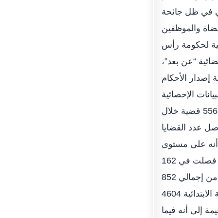
ي في ظل جائحة
القضاة والموظفين
وجية لحكومة رأس
ضائية “عن بعد”،
إصدار الأحكام
يانات الإحصائية
السنوية، مبينا فيما يتعلق بالقضايا المدنية استطاعت محاكم رأس الخيمة الفصل في 5568 قضية خلال
ا، والبالغ عددها 5628 قضية، بينما وصل عدد القضايا
، لتحقق بذلك نسبة فصل قدرها 99% موضحًا أنه على مستوى
درجات التقاضي الثلاث، فقد بلغت القضايا المتداولة أمام محكمة التمييز 172 قضية، فصلت في 162
قضية منها، بنسبة فصل 94,18%، أما محكمة الاستئناف فقد فصلت في 841 قضية، من إجمالي 852
قضية منظورة، لتبلغ نسبة الفصل 99%، كما بلغ عدد القضايا المقدمة إلى المحكمة الابتدائية 4604
م رأس الخيمة إلى أنه فيما