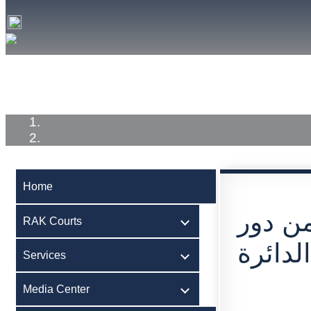
Home
RAK Courts
Services
Medi
Home
ن دور
RAK Courts
لدائرة
Services
Media Center