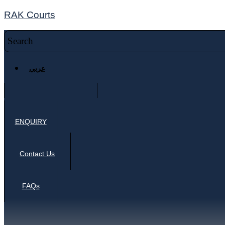
RAK Courts
عربي
ENQUIRY
Contact Us
FAQs