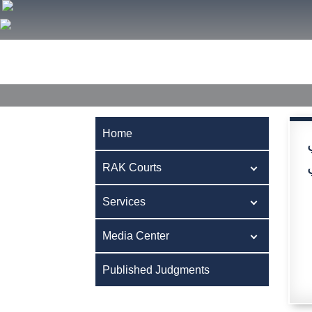
Home
RAK Courts
Services
Media Center
Publ
Home
RAK Courts
Services
Media Center
Published Judgments