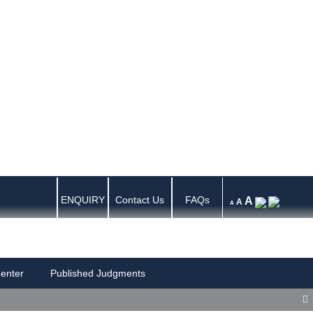
ENQUIRY
Contact Us
FAQs
A
A
A
enter
Published Judgments