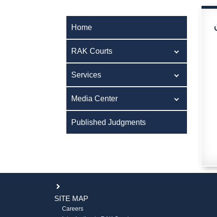
Home
RAK Courts
Services
Media Center
Published Judgments
SITE MAP
Careers