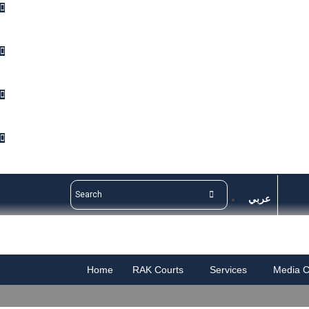
Enquiries
Suggestions
Complaints
Contact Us
عربي
Home
RAK Courts
Services
Media C